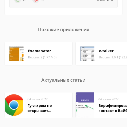
Похожие приложения
Examenator
e-talker
Версия: 2 (1.77 МБ)
Версия: 1.0.1 (122.
Актуальные статьи
04 июня 2022
04 июня 2022
Гугл хром не
Верифициров
открывает
контакт в Вай
страницы
что это значит