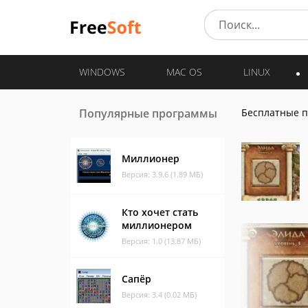
WINDOWS
MAC OS
LINUX
Популярные программы
Бесплатные 
Миллионер
Версия: 3.9.6 (1.89 МБ)
Кто хочет стать
миллионером
Версия: 1.0 (13.87 МБ)
Сапёр
Версия: 3.4 (0.02 МБ)