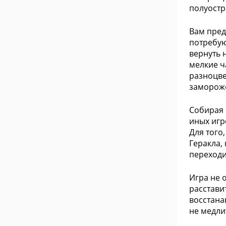
полуостр
Вам пред
потребую
вернуть 
мелкие ч
разноцве
замороже
Собирая 
иных игр
Для того
Геракла,
переходи
Игра не 
расстави
восстана
не медли