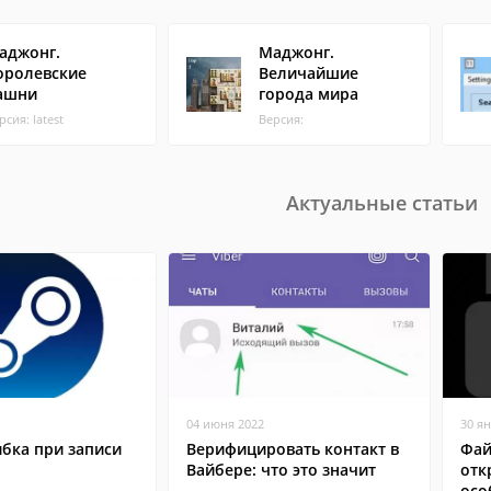
аджонг.
Маджонг.
оролевские
Величайшие
ашни
города мира
рсия: latest
Версия:
Актуальные статьи
04 июня 2022
30 я
бка при записи
Верифицировать контакт в
Фай
Вайбере: что это значит
отк
осо