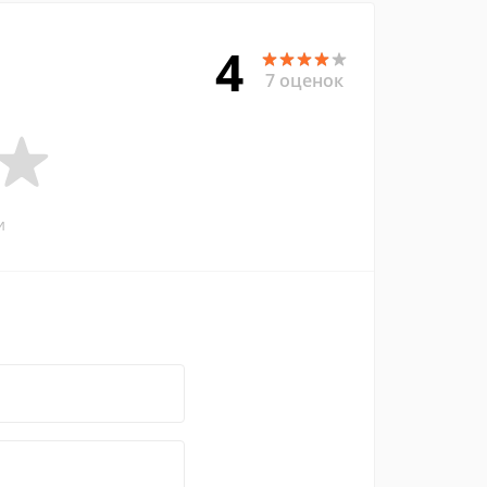
4
7 оценок
и