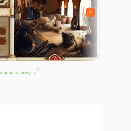
?
верено на вирусы