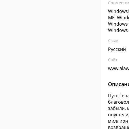
Совмести
Windows9
ME, Wind
Windows 
Windows 
Язык
Русский
Сайт
www.alaw
Описан
Путь Гер
благовол
забыли, 
опустели
миллион 
возвраще