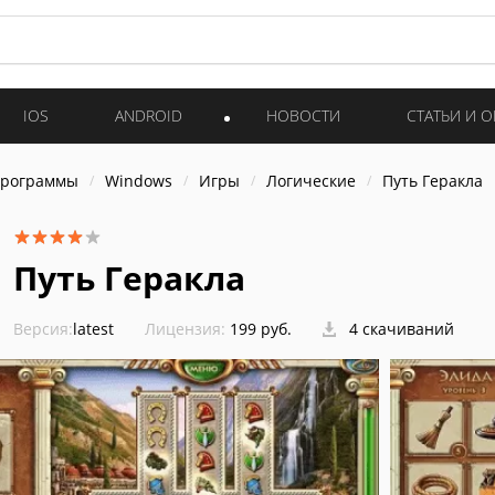
IOS
ANDROID
НОВОСТИ
СТАТЬИ И 
программы
Windows
Игры
Логические
Путь Геракла
Путь Геракла
Версия:
latest
Лицензия:
199 руб.
4 скачиваний