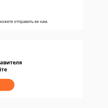
 можете
отправить ее нам
.
тавителя
йте