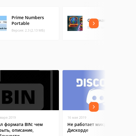
Prime Numbers
Снежная история
Portable
Версия: latest
Версия: 2.3 (2.13 МБ)
нваря 2019
16 мая 2019
л формата BIN: чем
Не работает микрофон в
рыть, описание,
Дискорде
бенности