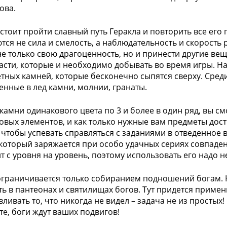
ова.
стоит пройти славный путь Геракла и повторить все его 
тся не сила и смелость, а наблюдательность и скорость
не только свою драгоценность, но и принести другие вещ
асти, которые и необходимо добывать во время игры. Н
тных камней, которые бесконечно сыпятся сверху. Сред
нные в лед камни, молнии, гранаты.
камни одинакового цвета по 3 и более в один ряд, вы с
овых элементов, и как только нужные вам предметы дост
, чтобы успевать справляться с заданиями в отведенное
 который заряжается при особо удачных сериях совпаден
т с уровня на уровень, поэтому использовать его надо 
ограничивается только собиранием подношений богам. 
ть в пантеонах и святилищах богов. Тут придется примен
вливать то, что никогда не видел – задача не из простых!
те, боги ждут ваших подвигов!