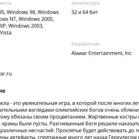
мость
Архитектура
5, Windows 98, Windows
32 и 64 бит
ows NT, Windows 2000,
XP, Windows 2003,
Vista
Разработчик
Alawar Entertainment, Inc
ar.ru
ие
акла - это увлекательная игра, в которой после многих л
ительными взглядами олимпийских богов очень обленил
кому обязаны своим процветанием. Жертвенные костры
, храмы были пусты. Разгневанные боги решили наказат
различных несчастий. Проклятье будет действовать до те
ны артефакты, спрятанные много лет назад Геркулесом 