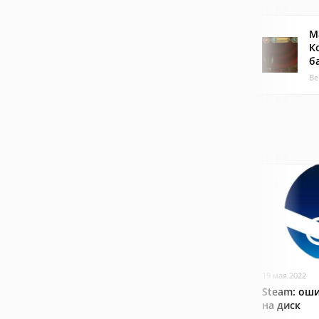
М
К
б
Ве
19 мая 2022
Steam: оши
на диск