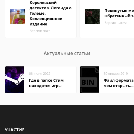
Королевский
детектив. Легенда о
Покинутые ме
Големе.
Обретенный з
Коллекционное
Версия: Latest
издание
Версия: посл
Актуальные статьи
06 июня 2022
30 января 2019
Где в папке Стим
Файл формата 
находятся игры
чем открыть,
описание,
особенности
УЧАСТИЕ