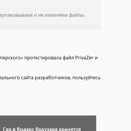
реупаковываем и не изменяем файлы.
перского» протестировала файл PrivaZer и
циального сайта разработчиков, пользуйтесь
Где в Яндекс браузере хранятся