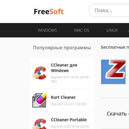
WINDOWS
MAC OS
LINUX
Популярные программы
Бесплатные 
CCleaner для
Windows
Версия: 6.07.10191 (50.86
МБ)
Kurt Cleaner
Версия: v3.2.0 (1.18 МБ)
Скачать 
CCleaner Portable
Версия: 6.06.10144 (42.04