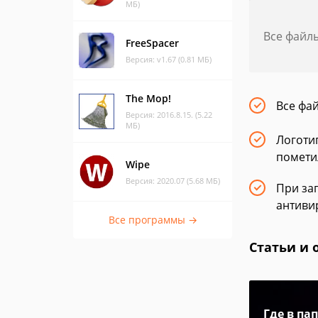
МБ)
Все файл
FreeSpacer
Версия: v1.67 (0.81 МБ)
The Mop!
Все фа
Версия: 2016.8.15. (5.22
МБ)
Логотип
помети
Wipe
Версия: 2020.07 (5.68 МБ)
При заг
антиви
Все программы →
Статьи и 
Где в па