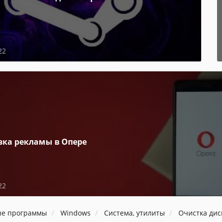
22
вка рекламы в Опере
22
ые программы
Windows
Система, утилиты
Очистка дис