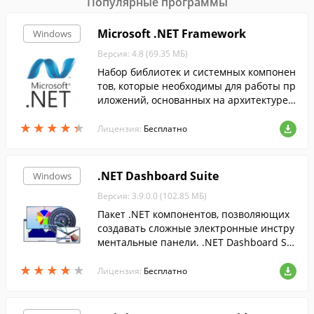
Популярные программы
Microsoft .NET Framework
Windows
Версия: 4.8 (69.35 МБ)
Набор библиотек и системных компонен
тов, которые необходимы для работы пр
иложений, основанных на архитектуре .
NET Framework....
★
★
★
★
★
★
★
★
★
★
Лицензия:
Бесплатно
.NET Dashboard Suite
Windows
Версия: 3.9.0.0 (102.85 МБ)
Пакет .NET компонентов, позволяющих
создавать сложные электронные инстру
ментальные панели. .NET Dashboard Sui
te включает компонент для создания пр
★
★
★
★
★
★
★
★
★
★
ограммных эмуляторов устройств и ком
Лицензия:
Бесплатно
понент для построения графиков и диаг
рамм.