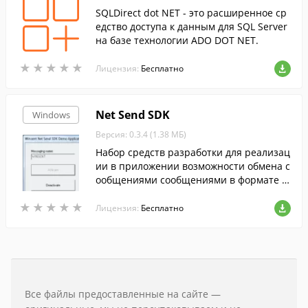
SQLDirect dot NET - это расширенное ср
едство доступа к данным для SQL Server
на базе технологии ADO DOT NET.
★
★
★
★
★
★
★
★
★
★
Лицензия:
Бесплатно
Net Send SDK
Windows
Версия: 0.3.4 (1.38 МБ)
Набор средств разработки для реализац
ии в приложении возможности обмена с
ообщениями сообщениями в формате n
et send/winpopup.
★
★
★
★
★
★
★
★
★
★
Лицензия:
Бесплатно
Все файлы предоставленные на сайте —