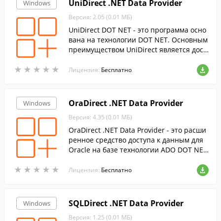
UniDirect .NET Data Provider
Windows
Версия: 2.05 (0.01 МБ)
UniDirect DOT NET - это программа осно
вана на технологии DOT NET. Основным
преимуществом UniDirect является дост
уп к разным серверам баз данных в одн
★
★
★
★
★
★
★
★
★
★
ом и том же коде.
Лицензия:
Бесплатно
OraDirect .NET Data Provider
Windows
Версия: 4.35 (0.01 МБ)
OraDirect .NET Data Provider - это расши
ренное средство доступа к данным для
Oracle на базе технологии ADO DOT NE
T. Предоставляет широкие возможности
★
★
★
★
★
★
★
★
★
★
для разработки приложений, использую
Лицензия:
Бесплатно
щих Oracle.
SQLDirect .NET Data Provider
Windows
Версия: 1.25 (0.01 МБ)