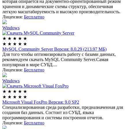
которая опирается на документно-ориентированный режим
хранения и динамические схемы структур, обеспечивая
легкую масштабируемость и высокую производительность.
Лицензия:
Бесплатно
Windows
★
★
★
★
★
★
★
★
★
★
MySQL Community Server
Версия: 8.0.29 (213.97 МБ)
Для того чтобы оптимизировать работу с базами данных,
рекомендуем скачать MySQL Community Server.Самая
популярная в мире СУБД....
Лицензия:
Бесплатно
Windows
★
★
★
★
★
★
★
★
★
★
Microsoft Visual FoxPro
Версия: 9.0 SP2
Специализированная среда разработки, предназначенная для
создания баз данных. Состоит из СУБД, языка
программирования и системы построения отчетов.
Лицензия:
Бесплатно