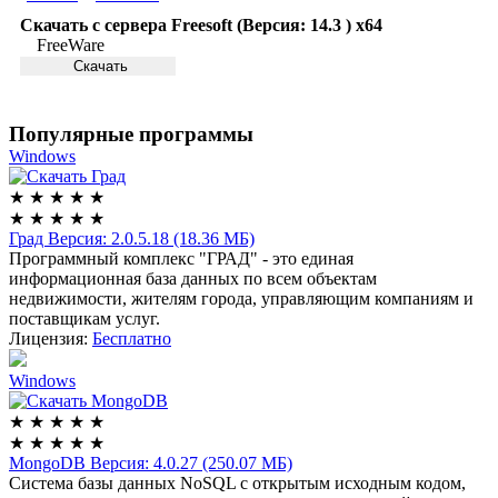
Скачать с сервера Freesoft (Версия: 14.3 ) x64
FreeWare
Скачать
Популярные программы
Windows
★
★
★
★
★
★
★
★
★
★
Град
Версия: 2.0.5.18 (18.36 МБ)
Программный комплекс "ГРАД" - это единая
информационная база данных по всем объектам
недвижимости, жителям города, управляющим компаниям и
поставщикам услуг.
Лицензия:
Бесплатно
Windows
★
★
★
★
★
★
★
★
★
★
MongoDB
Версия: 4.0.27 (250.07 МБ)
Система базы данных NoSQL с открытым исходным кодом,