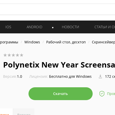
IOS
ANDROID
НОВОСТИ
СТАТЬИ И 
программы
Windows
Рабочий стол, десктоп
Скринсейве
Polynetix New Year Screens
Версия:
1.0
Лицензия:
Бесплатно для Windows
172 с
Скачать
Про
стики
Версии