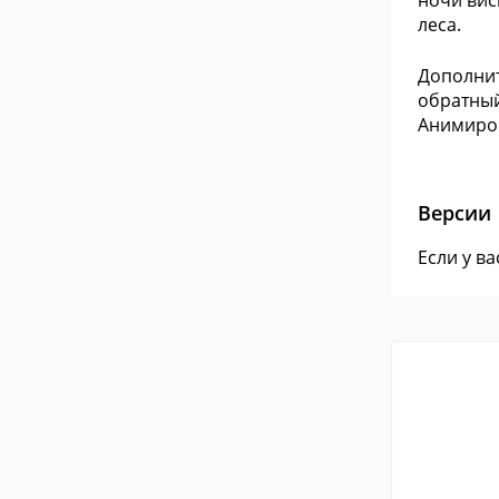
ночи вис
леса.
Дополнит
обратный
Анимиров
Версии
Если у в