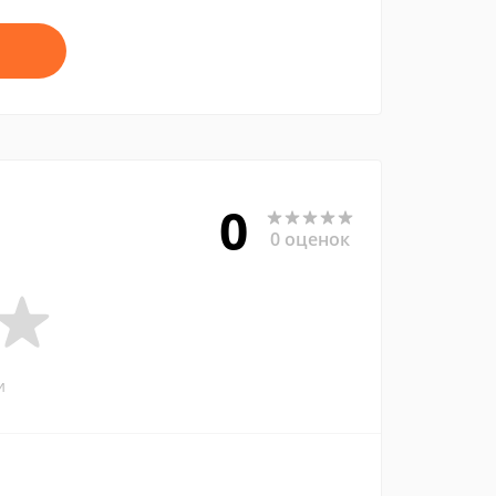
0
0 оценок
и