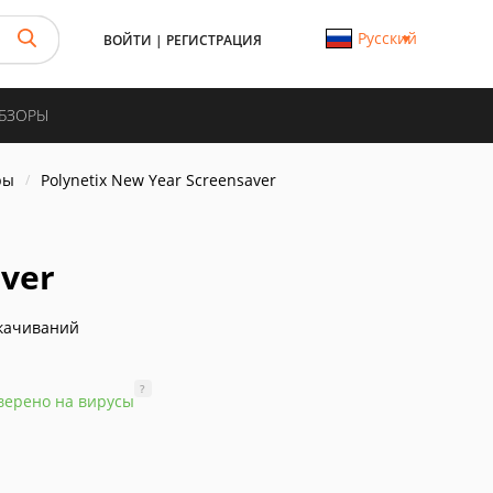
Русский
ВОЙТИ
|
РЕГИСТРАЦИЯ
ОБЗОРЫ
ры
Polynetix New Year Screensaver
aver
качиваний
?
верено на вирусы