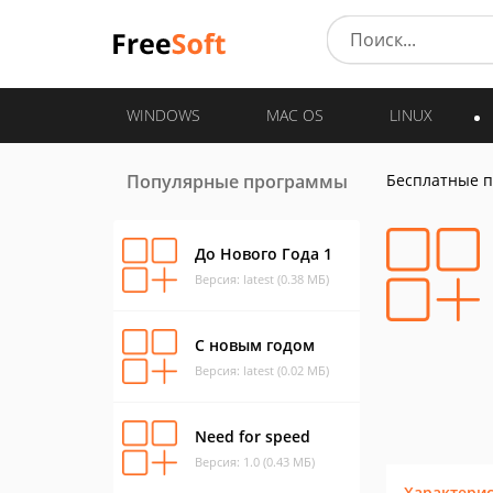
WINDOWS
MAC OS
LINUX
Популярные программы
Бесплатные 
До Нового Года 1
Версия: latest (0.38 МБ)
С новым годом
Версия: latest (0.02 МБ)
Need for speed
Версия: 1.0 (0.43 МБ)
Характери