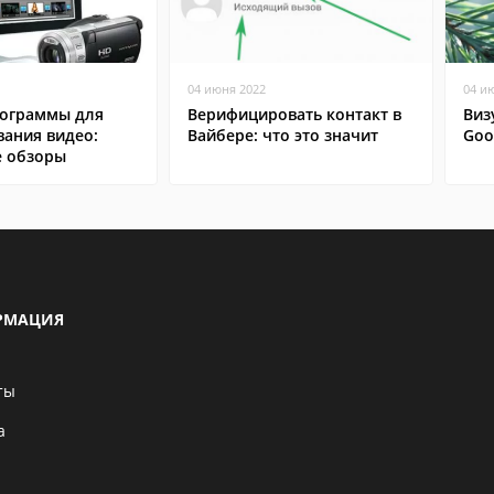
04 июня 2022
04 и
ограммы для
Верифицировать контакт в
Виз
вания видео:
Вайбере: что это значит
Goo
 обзоры
РМАЦИЯ
ты
а