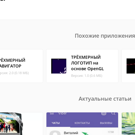
Похожие приложения
ТРЁХМЕРНЫЙ
РЁХМЕРНЫЙ
ЛОГОТИП на
АВИГАТОР
основе OpenGL
рсия: 2.0 (0.18 МБ)
Версия: 1.0 (0.6 МБ)
Актуальные статьи