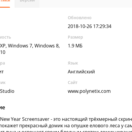
Обновлено
2018-10-26 17:29:34
мость
Размер
XP, Windows 7, Windows 8,
1.9 МБ
10
ура
Язык
ит
Английский
чик
Сайт
 Studio
www.polynetix.com
ие
x New Year Screensaver - это настоящий трёхмерный скри
 покажет прекрасный домик на опушке елового леса у са