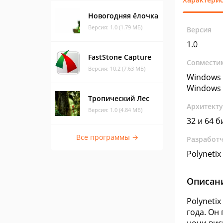
Новогодняя ёлочка
Версия: 1.0 (1.79 МБ)
Версия
1.0
FastStone Capture
Совмести
Версия: 10.2 (7.63 МБ)
Windows 
Windows 
Тропический Лес
Архитект
Версия: 1.0 (4.84 МБ)
32 и 64 б
Все программы →
Разработ
Polynetix
Описан
Polyneti
года. Он