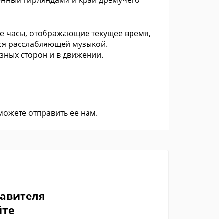
енный гирляндами и край дремучего
е часы, отображающие текущее время,
ься расслабляющей музыкой.
зных сторон и в движении.
 можете
отправить ее нам
.
тавителя
йте