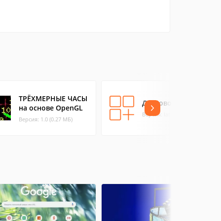
ТРЁХМЕРНЫЕ ЧАСЫ
До Нового Года 1
на основе OpenGL
Версия: latest (0.38 МБ)
Версия: 1.0 (0.27 МБ)