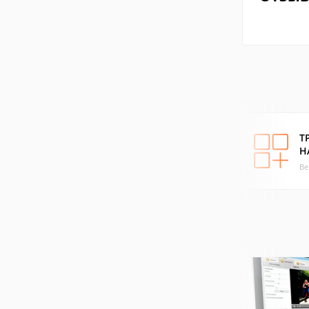
Т
Н
Ве