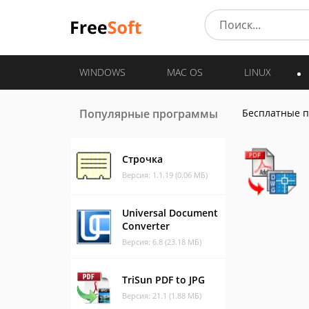
WINDOWS
MAC OS
LINUX
Популярные программы
Бесплатные 
Строчка
Версия: 1.1.19 (0.06 МБ)
Universal Document
Converter
Версия: 6.8 (23.18 МБ)
TriSun PDF to JPG
Версия: 21.1 (1.88 МБ)