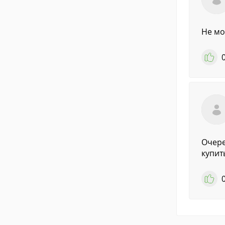
Не мо
Очере
купит