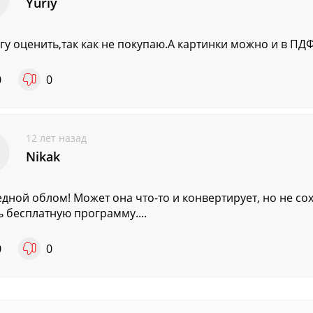
Yuriy
гу оценить,так как не покупаю.А картинки можно и в ПД
0
0
12 лет назад
Nikak
дной облом! Может она что-то и конвертирует, но не сох
ь бесплатную программу....
0
0