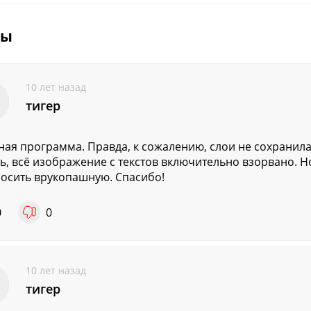
вы
10 лет назад
тигер
ная программа. Правда, к сожалению, слои не сохранила
ть, всё изображение с текстов включительно взорвано. Н
осить врукопашную. Спасибо!
0
0
10 лет назад
тигер