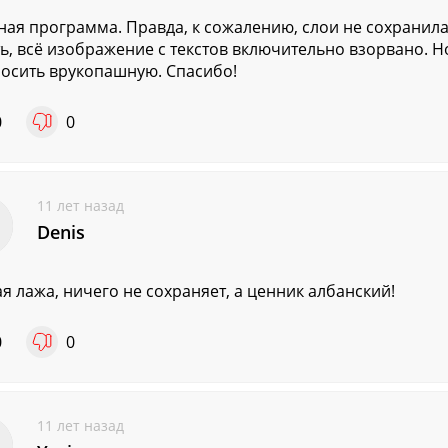
ная программа. Правда, к сожалению, слои не сохранила
ть, всё изображение с текстов включительно взорвано. Н
осить врукопашную. Спасибо!
0
0
11 лет назад
Denis
я лажа, ничего не сохраняет, а ценник албанский!
0
0
11 лет назад