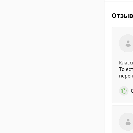
Отзы
Класс
То ес
перен