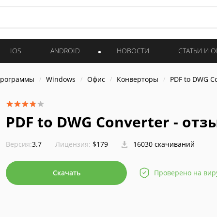
IOS
ANDROID
НОВОСТИ
СТАТЬИ И 
программы
Windows
Офис
Конверторы
PDF to DWG Co
PDF to DWG Converter - от
Версия:
3.7
Лицензия:
$179
16030 скачиваний
Скачать
Проверено на вир