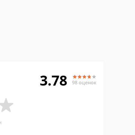
3.78
98 оценок
и