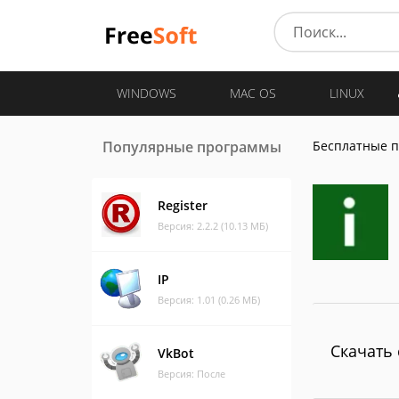
WINDOWS
MAC OS
LINUX
Популярные программы
Бесплатные 
Register
Версия: 2.2.2 (10.13 МБ)
IP
Версия: 1.01 (0.26 МБ)
Скачать 
VkBot
Версия: После