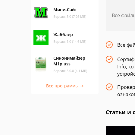
Мини-Сайт
Все файл
Версия: 5.0 (7.26 МБ)
Жабблер
Версия: 1.0 (14.6 МБ)
Все фа
Синонимайзер
Сертиф
M1pluss
Info, 
Версия: 5.0.0 (4.1 МБ)
устрой
Все программы →
Провер
ознако
Статьи и 