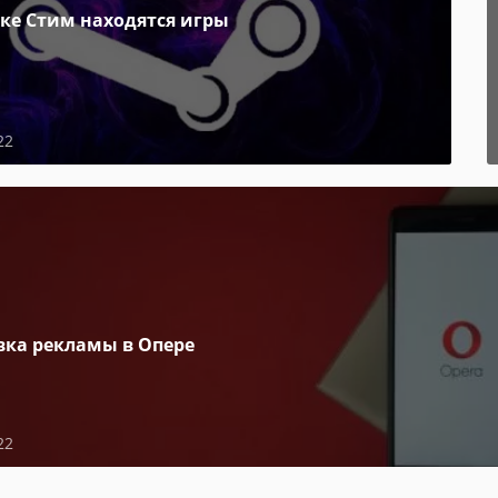
пке Стим находятся игры
22
вка рекламы в Опере
22