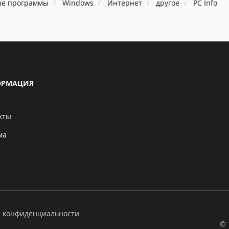
ые программы
Windows
Интернет
другое
PC Info
РМАЦИЯ
кты
ма
а конфиденциальности
© 