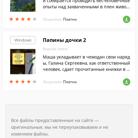
и собирается проводить бесчеловечные
опыты над захваченными в плен живот
ными. Помогите Супер Корове останови
★
★
★
★
★
★
★
★
★
★
ть злодея и уничтожить всех его подруч
Лицензия:
Платно
ных.
Папины дочки 2
Windows
Версия: latest
Маша укладывает в чемодан свои наряд
ы, Галина Сергеевна, как ответственный
человек, сдает прочитанные книжки в б
иблиотеку.
★
★
★
★
★
★
★
★
★
★
Лицензия:
Платно
Все файлы предоставленные на сайте —
оригинальные, мы не переупаковываем и не
изменяем файлы.