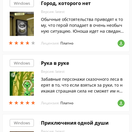
Город, которого нет
Windows
Версия: latest
Обычные обстоятельства приводят к то
му, что герой попадает в очень необыч
ную ситуацию. Юноша идет на свидани
е с обворожительной девушкой, а в итог
★
★
★
★
★
★
★
★
★
★
е оказывается... в подвале старого дома.
Лицензия:
Платно
Рука в руке
Windows
Версия: latest
Забавные персонажи сказочного леса в
ерят в то, что если взяться за руки, то н
икакая страшная сила не сможет им нав
редить.
★
★
★
★
★
★
★
★
★
★
Лицензия:
Платно
Приключения одной души
Windows
Версия: latest