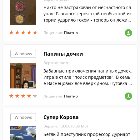
Никто не застрахован от несчастного сл
учая! Главного героя этой необычной ис
тории ударило током - теперь он лежит
в реанимации, а его душа путешествует
★
★
★
★
★
★
★
★
★
★
из одного тела в другое.
Лицензия:
Платно
Папины дочки
Windows
Версия: latest
Забавные приключения папиных дочек.
Игра в стиле "поиск предметов". В семь
е Васнецовых все вверх дном. Пуговка о
паздывает в детский сад, но не может р
★
★
★
★
★
★
★
★
★
★
азбудить уставшего папу. Галина Сергее
Лицензия:
Платно
вна хочет позаниматься с Полежайкины
м физикой, но ей мешает Маша, решив
шая опробовать новую диету. Чтобы раз
Супер Корова
Windows
обраться в этом хаосе, потребуется ваш
Версия: 1.0.0.0 (0.86 МБ)
а дружеская помощь. Найдите все пред
меты, решите головоломки и наведите п
Беглый преступник профессор Дуриарт
орядок в доме!