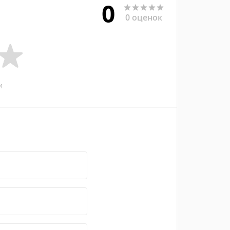
0
0 оценок
и