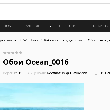
IOS
ANDROID
НОВОСТИ
СТАТЬИ И 
программы
Windows
Рабочий стол, десктоп
Обои, темы,
Обои Ocean_0016
Версия:
1.0
Лицензия:
Бесплатно для Windows
191 с