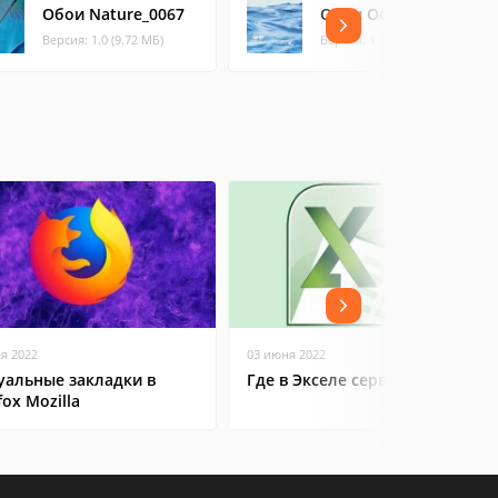
Обои Nature_0067
Обои Ocean_0017
Версия: 1.0 (9.72 МБ)
Версия: 1.0 (6.76 МБ)
ая 2022
03 июня 2022
уальные закладки в
Где в Экселе сервис
fox Mozilla