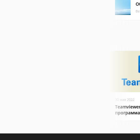
О
Ве
30 мая 2022
Teamviewer
программа