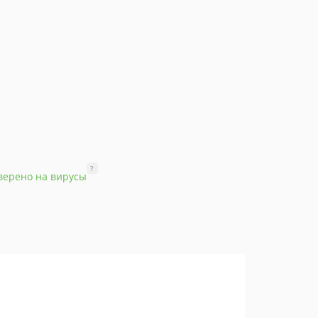
?
верено на вирусы