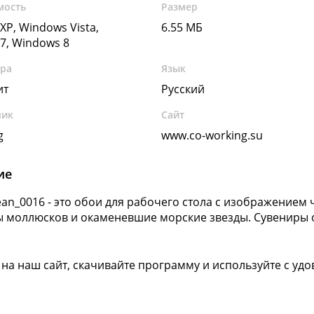
мость
Размер
XP, Windows Vista,
6.55 МБ
7, Windows 8
ура
Язык
ит
Русский
чик
Сайт
g
www.co-working.su
ие
an_0016 - это обои для рабочего стола с изображением ч
 моллюсков и окаменевшие морские звезды. Сувениры
 на наш сайт, скачивайте программу и используйте с удо