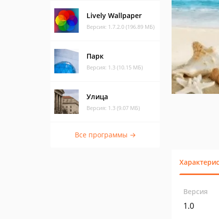
Lively Wallpaper
Версия: 1.7.2.0 (196.89 МБ)
Парк
Версия: 1.3 (10.15 МБ)
Улица
Версия: 1.3 (9.07 МБ)
Все программы →
Характери
Версия
1.0