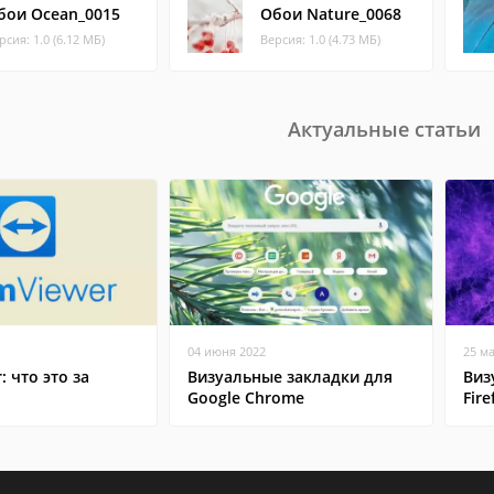
бои Ocean_0015
Обои Nature_0068
рсия: 1.0 (6.12 МБ)
Версия: 1.0 (4.73 МБ)
Актуальные статьи
04 июня 2022
25 м
: что это за
Визуальные закладки для
Виз
Google Chrome
Fire