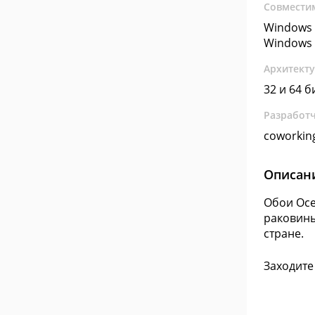
Совмести
Windows 
Windows 
Архитект
32 и 64 б
Разработ
coworkin
Описан
Обои Oce
раковины
стране.
Заходите