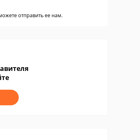
 можете
отправить ее нам
.
тавителя
йте