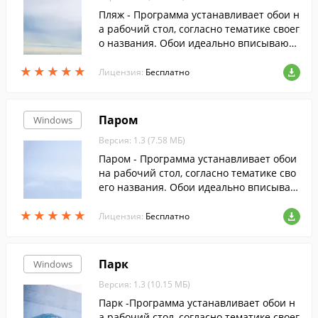
Пляж - Программа устанавливает обои н
а рабочий стол, согласно тематике своег
о названия. Обои идеально вписываютс
я под любое разрешение.
★
★
★
★
★
★
★
★
★
★
Лицензия:
Бесплатно
Паром
Windows
Версия: 1.3 (7.58 МБ)
Паром - Программа устанавливает обои
на рабочий стол, согласно тематике сво
его названия. Обои идеально вписываю
тся под любое разрешение.
★
★
★
★
★
★
★
★
★
★
Лицензия:
Бесплатно
Парк
Windows
Версия: 1.3 (10.15 МБ)
Парк -Программа устанавливает обои н
а рабочий стол, согласно тематике своег