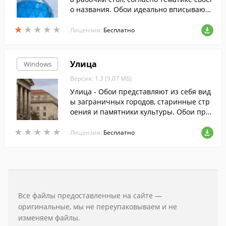
о названия. Обои идеально вписываютс
я под любое разрешение.
★
★
★
★
★
★
★
★
★
★
Лицензия:
Бесплатно
Улица
Windows
Версия: 1.3 (9.07 МБ)
Улица - Обои представляют из себя вид
ы заграничных городов, старинные стр
оения и памятники культуры. Обои прек
расно встают на любое разрешение мо
★
★
★
★
★
★
★
★
★
★
нитора.
Лицензия:
Бесплатно
Все файлы предоставленные на сайте —
оригинальные, мы не переупаковываем и не
изменяем файлы.