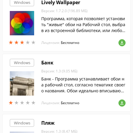
Lively Wallpaper
Windows
Версия: 1.7.2.0 (196.89 МБ)
Программа, которая позволяет установи
ть "живые" обои на Рабочий стол, выбра
в из встроенной библиотеки, или любог
о другого типа файлов.
★
★
★
★
★
★
★
★
★
★
Лицензия:
Бесплатно
Банк
Windows
Версия: 1.3 (9.05 МБ)
Банк - Программа устанавливает обои н
а рабочий стол, согласно тематике своег
о названия. Обои идеально вписываютс
я под любое разрешение.
★
★
★
★
★
★
★
★
★
★
Лицензия:
Бесплатно
Пляж
Windows
Версия: 1.3 (8.47 МБ)