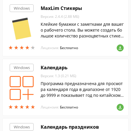
MaxLim Стикеры
Windows
Версия: 2.4.4 (2.88 МБ)
Клейкие бумажки с заметками для вашег
о рабочего стола. Вы можете создать бо
льшое количество разноцветных стикер
ов. Сохранение настроек и введенный т
★
★
★
★
★
★
★
★
★
★
екст стикеров сохраняется автоматичес
Лицензия:
Бесплатно
ки.
Календарь
Windows
Версия: 1.3 (0.21 МБ)
Программа предназначена для просмот
ра календаря года в диапазоне от 1920
до 9999 и показывает год по китайскому
гороскопу.
★
★
★
★
★
★
★
★
★
★
Лицензия:
Бесплатно
Календарь праздников
Windows