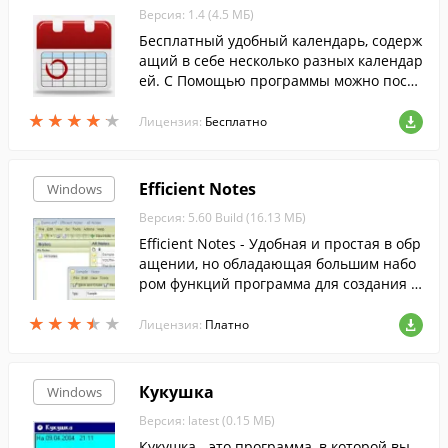
Версия: 1.4 (4.5 МБ)
Бесплатный удобный календарь, содерж
ащий в себе несколько разных календар
ей. С Помощью программы можно посм
отреть производственный календарь уз
★
★
★
★
★
★
★
★
★
★
нать, когда выходные дни будут на рабо
Лицензия:
Бесплатно
те и т.д.
Efficient Notes
Windows
Версия: 5.60 Build (16.13 МБ)
Efficient Notes - Удобная и простая в обр
ащении, но обладающая большим набо
ром функций программа для создания п
амяток и заметок.
★
★
★
★
★
★
★
★
★
★
Лицензия:
Платно
Кукушка
Windows
Версия: latest (0.15 МБ)
Кукушка - это программа, в которой вы