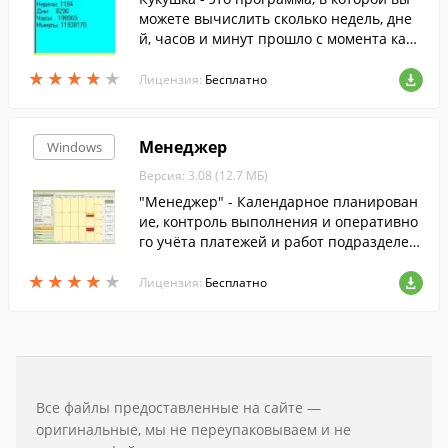
можете вычислить сколько недель, дне
й, часов и минут прошло с момента како
го-либо события (например дня рожден
★
★
★
★
★
★
★
★
★
★
ия).
Лицензия:
Бесплатно
Менеджер
Windows
Версия: 3.08 (12.7 МБ)
"Менеджер" - Календарное планирован
ие, контроль выполнения и оперативно
го учёта платежей и работ подразделен
ий предприятия по проектам и договор
★
★
★
★
★
★
★
★
★
★
ам. Управление проектами. Гибкая эксп
Лицензия:
Бесплатно
ресс-аналитика.
Все файлы предоставленные на сайте —
оригинальные, мы не переупаковываем и не