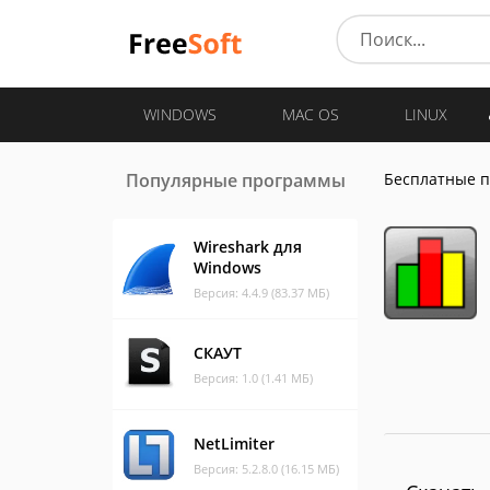
WINDOWS
MAC OS
LINUX
Популярные программы
Бесплатные 
Wireshark для
Windows
Версия: 4.4.9 (83.37 МБ)
СКАУТ
Версия: 1.0 (1.41 МБ)
NetLimiter
Версия: 5.2.8.0 (16.15 МБ)