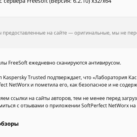
с сервера Freesoft (Версия: 6.2.10) x32/x64
ы предоставленные на сайте — оригинальные, мы не пе
йлы FreeSoft ежедневно сканируются антивирусом.
п Kaspersky Trusted подтверждает, что «Лаборатория К
fect NetWorx и пометила его, как безопасное и не содер
яем ссылки на сайты авторов, тем не менее перед загру
миться с отзывами о приложении SoftPerfect NetWorx на
обзоры