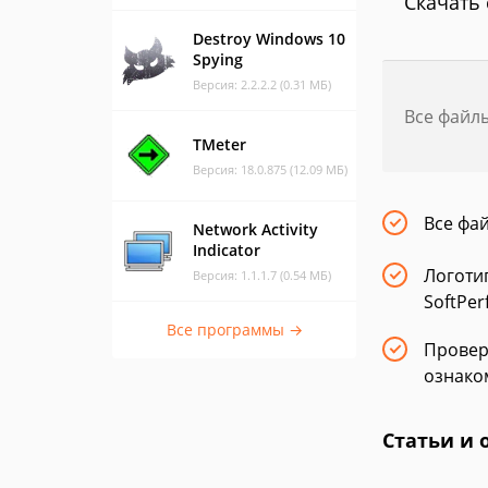
Скачать 
Destroy Windows 10
Spying
Версия: 2.2.2.2 (0.31 МБ)
Все файл
TMeter
Версия: 18.0.875 (12.09 МБ)
Все фа
Network Activity
Indicator
Логоти
Версия: 1.1.1.7 (0.54 МБ)
SoftPer
Все программы →
Провер
ознако
Статьи и 