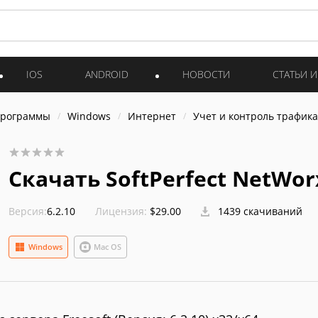
IOS
ANDROID
НОВОСТИ
СТАТЬИ 
программы
Windows
Интернет
Учет и контроль трафика
Скачать SoftPerfect NetWor
Версия:
6.2.10
Лицензия:
$29.00
1439 скачиваний
Windows
Mac OS