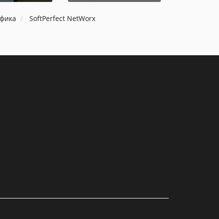
афика
SoftPerfect NetWorx