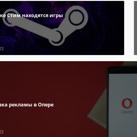
пке Стим находятся игры
22
вка рекламы в Опере
22