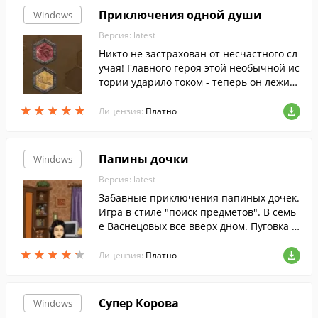
Приключения одной души
Windows
Версия: latest
Никто не застрахован от несчастного сл
учая! Главного героя этой необычной ис
тории ударило током - теперь он лежит
в реанимации, а его душа путешествует
★
★
★
★
★
★
★
★
★
★
из одного тела в другое.
Лицензия:
Платно
Папины дочки
Windows
Версия: latest
Забавные приключения папиных дочек.
Игра в стиле "поиск предметов". В семь
е Васнецовых все вверх дном. Пуговка о
паздывает в детский сад, но не может р
★
★
★
★
★
★
★
★
★
★
азбудить уставшего папу. Галина Сергее
Лицензия:
Платно
вна хочет позаниматься с Полежайкины
м физикой, но ей мешает Маша, решив
шая опробовать новую диету. Чтобы раз
Супер Корова
Windows
обраться в этом хаосе, потребуется ваш