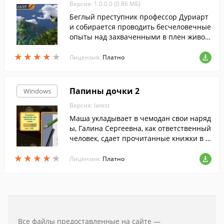
Версия: 1.0.0.0 (0.86 МБ)
а дружеская помощь. Найдите все пред
меты, решите головоломки и наведите п
Беглый преступник профессор Дуриарт
орядок в доме!
и собирается проводить бесчеловечные
опыты над захваченными в плен живот
ными. Помогите Супер Корове останови
★
★
★
★
★
★
★
★
★
★
ть злодея и уничтожить всех его подруч
Лицензия:
Платно
ных.
Папины дочки 2
Windows
Версия: latest
Маша укладывает в чемодан свои наряд
ы, Галина Сергеевна, как ответственный
человек, сдает прочитанные книжки в б
иблиотеку.
★
★
★
★
★
★
★
★
★
★
Лицензия:
Платно
Все файлы предоставленные на сайте —