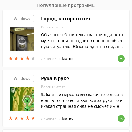
Популярные программы
Город, которого нет
Windows
Версия: latest
Обычные обстоятельства приводят к то
му, что герой попадает в очень необыч
ную ситуацию. Юноша идет на свидани
е с обворожительной девушкой, а в итог
★
★
★
★
★
★
★
★
★
★
е оказывается... в подвале старого дома.
Лицензия:
Платно
Рука в руке
Windows
Версия: latest
Забавные персонажи сказочного леса в
ерят в то, что если взяться за руки, то н
икакая страшная сила не сможет им нав
редить.
★
★
★
★
★
★
★
★
★
★
Лицензия:
Платно