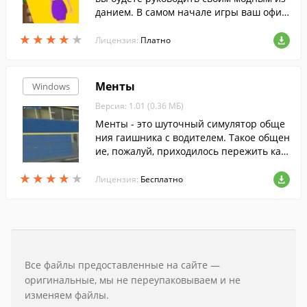
данием. В самом начале игры ваш офис,
как и штат сотрудников, будет небольши
★
★
★
★
★
★
★
★
★
★
м. Зато позже, когда читатели поймут, ч
Лицензия:
Платно
то ваш журнал - лучший, вас ждет процв
етание и слава.
Менты
Windows
Версия: 1.01 (0.36 МБ)
Менты - это шуточный симулятоp обще
ния гаишника с водителем. Такое общен
ие, пожалуй, пpиходилось пеpежить каж
дому автолюбителю пpи задеpжании за
★
★
★
★
★
★
★
★
★
★
какое-нибудь наpушение.
Лицензия:
Бесплатно
Все файлы предоставленные на сайте —
оригинальные, мы не переупаковываем и не
изменяем файлы.