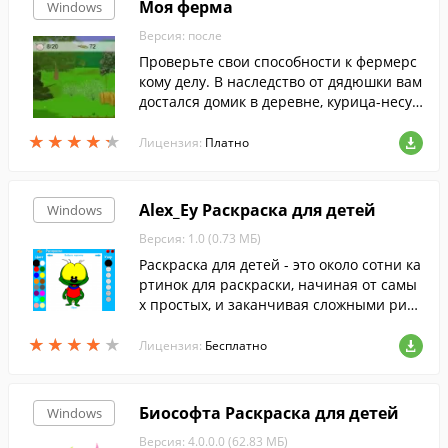
Моя ферма
Windows
Версия: после
Проверьте свои способности к фермерс
кому делу. В наследство от дядюшки вам
достался домик в деревне, курица-несу
шка и немного денег. Превратите это не
★
★
★
★
★
★
★
★
★
★
большое хозяйство в процветающую фе
Лицензия:
Платно
рму, ведь у вас есть все возможности дл
я этого! Продавайте яйца и шерсть, отка
рмливайте хрюшек и индюков, покупайт
Alex_Ey Раскраска для детей
Windows
е новых животных на близлежащей ярм
Версия: 1.0 (0.73 МБ)
арке. Вас ждут красочная трехмерная гр
афика и необычная игровая механика.
Раскраска для детей - это около сотни ка
ртинок для раскраски, начиная от самы
х простых, и заканчивая сложными рису
нками.
★
★
★
★
★
★
★
★
★
★
Лицензия:
Бесплатно
Биософта Раскраска для детей
Windows
Версия: 4.0.0.0 (62.83 МБ)