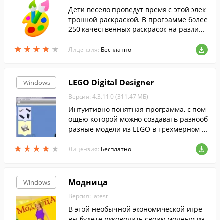
Дети весело проведут время с этой элек
тронной раскраской. В программе более
250 качественных раскрасок на различн
ые темы, а также возможность добавлят
★
★
★
★
★
★
★
★
★
★
ь любые раскраски найденные в Интер
Лицензия:
Бесплатно
нете.
LEGO Digital Designer
Windows
Версия: 4.3.11.0 (311.47 МБ)
Интуитивно понятная программа, с пом
ощью которой можно создавать разнооб
разные модели из LEGO в трехмерном о
кружении....
★
★
★
★
★
★
★
★
★
★
Лицензия:
Бесплатно
Модница
Windows
Версия: latest
В этой необычной экономической игре
вы будете руководить своим модным из