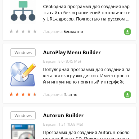
Свободная программа для создания кар
ты сайта без ограничений по количеств
у URL-адресов. Полностью на русском яз
ыке.
★
★
★
★
★
★
★
★
★
★
Лицензия:
Бесплатно
AutoPlay Menu Builder
Windows
Версия: 8.0 (8.45 МБ)
Популярная программа для создания па
кета автозагрузки дисков. Имеетпросто
й и интуитивно понятный интерфейс.
★
★
★
★
★
★
★
★
★
★
Лицензия:
Платно
Autorun Builder
Windows
Версия: 1.31 (0.68 МБ)
Программа для создания Autorun-оболо
чек для Ваших CD. Полностью визуальн