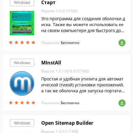
Старт
Windows
Версия: 1.0 (0.19 МБ)
Это программа для создания оболочки д
иска. Также вы можете использовать ее
на своем компьютере для быстрого дост
упа к своим программам или дистрибут
★
★
★
★
★
★
★
★
★
★
ивам.
Лицензия:
Бесплатно
MInstAll
Windows
Версия: 1.0.1.93 B (9.57 МБ)
Простая и удобная утилита для автомат
ической (тихой) установки приложений,
а так же оболочка для запуска портатив
ных программ.
★
★
★
★
★
★
★
★
★
★
Лицензия:
Бесплатно
Open Sitemap Builder
Windows
Версия: 1.3.4 (1.7 МБ)