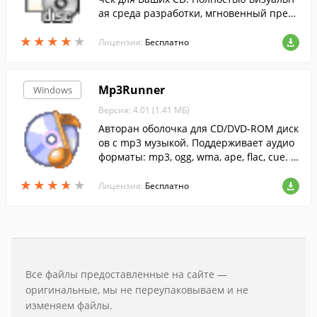
ая среда разработки, мгновенный пред
просмотр результатов.
★
★
★
★
★
★
★
★
★
★
Лицензия:
Бесплатно
Mp3Runner
Windows
Версия: 4.01 (1.41 МБ)
Авторан оболочка для CD/DVD-ROM диск
ов с mp3 музыкой. Поддерживает аудио
форматы: mp3, ogg, wma, ape, flac, cue. П
озволяет составить собственный плейл
★
★
★
★
★
★
★
★
★
★
ист, содержит встроенный эквалайзер...
Лицензия:
Бесплатно
Все файлы предоставленные на сайте —
оригинальные, мы не переупаковываем и не
изменяем файлы.