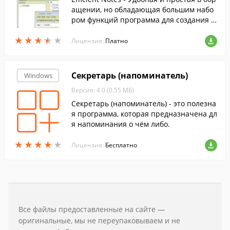
ащении, но обладающая большим набо
ром функций программа для создания п
амяток и заметок.
★
★
★
★
★
★
★
★
★
★
Лицензия:
Платно
Секретарь (напоминатель)
Windows
Версия: 4.0 (0.55 МБ)
Секретарь (напоминатель) - это полезна
я программа, которая предназначена дл
я напоминания о чём либо.
★
★
★
★
★
★
★
★
★
★
Лицензия:
Бесплатно
Все файлы предоставленные на сайте —
оригинальные, мы не переупаковываем и не