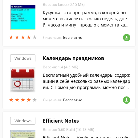
Версия: latest (0.15 МБ)
Кукушка - это программа, в которой вы
можете вычислить сколько недель, дне
й, часов и минут прошло с момента како
го-либо события (например дня рожден
★
★
★
★
★
★
★
★
★
★
ия).
Лицензия:
Бесплатно
Календарь праздников
Windows
Версия: 1.4 (4.5 МБ)
Бесплатный удобный календарь, содерж
ащий в себе несколько разных календар
ей. С Помощью программы можно посм
отреть производственный календарь уз
★
★
★
★
★
★
★
★
★
★
нать, когда выходные дни будут на рабо
Лицензия:
Бесплатно
те и т.д.
Efficient Notes
Windows
Версия: 5.60 Build (16.13 МБ)
Efficient Notes - Удобная и простая в обр