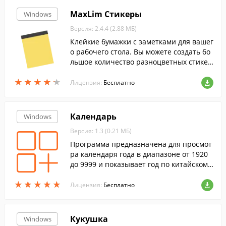
MaxLim Стикеры
Windows
Версия: 2.4.4 (2.88 МБ)
Клейкие бумажки с заметками для вашег
о рабочего стола. Вы можете создать бо
льшое количество разноцветных стикер
ов. Сохранение настроек и введенный т
★
★
★
★
★
★
★
★
★
★
екст стикеров сохраняется автоматичес
Лицензия:
Бесплатно
ки.
Календарь
Windows
Версия: 1.3 (0.21 МБ)
Программа предназначена для просмот
ра календаря года в диапазоне от 1920
до 9999 и показывает год по китайскому
гороскопу.
★
★
★
★
★
★
★
★
★
★
Лицензия:
Бесплатно
Кукушка
Windows