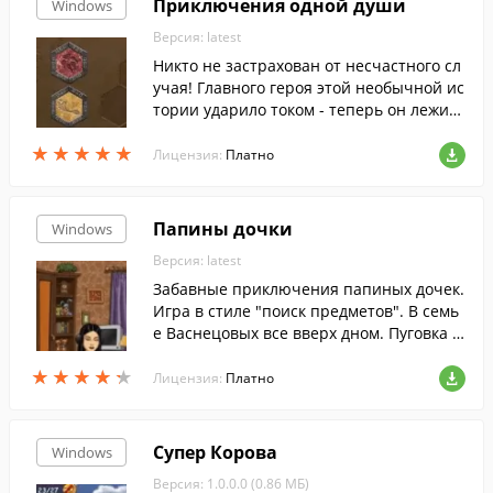
Приключения одной души
Windows
Версия: latest
Никто не застрахован от несчастного сл
учая! Главного героя этой необычной ис
тории ударило током - теперь он лежит
в реанимации, а его душа путешествует
★
★
★
★
★
★
★
★
★
★
из одного тела в другое.
Лицензия:
Платно
Папины дочки
Windows
Версия: latest
Забавные приключения папиных дочек.
Игра в стиле "поиск предметов". В семь
е Васнецовых все вверх дном. Пуговка о
паздывает в детский сад, но не может р
★
★
★
★
★
★
★
★
★
★
азбудить уставшего папу. Галина Сергее
Лицензия:
Платно
вна хочет позаниматься с Полежайкины
м физикой, но ей мешает Маша, решив
шая опробовать новую диету. Чтобы раз
Супер Корова
Windows
обраться в этом хаосе, потребуется ваш
Версия: 1.0.0.0 (0.86 МБ)
а дружеская помощь. Найдите все пред