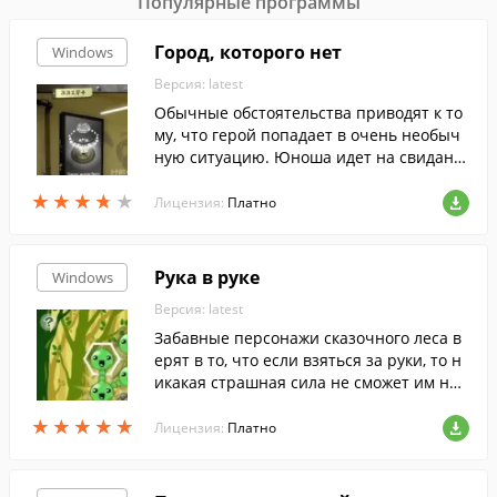
Популярные программы
Город, которого нет
Windows
Версия: latest
Обычные обстоятельства приводят к то
му, что герой попадает в очень необыч
ную ситуацию. Юноша идет на свидани
е с обворожительной девушкой, а в итог
★
★
★
★
★
★
★
★
★
★
е оказывается... в подвале старого дома.
Лицензия:
Платно
Рука в руке
Windows
Версия: latest
Забавные персонажи сказочного леса в
ерят в то, что если взяться за руки, то н
икакая страшная сила не сможет им нав
редить.
★
★
★
★
★
★
★
★
★
★
Лицензия:
Платно