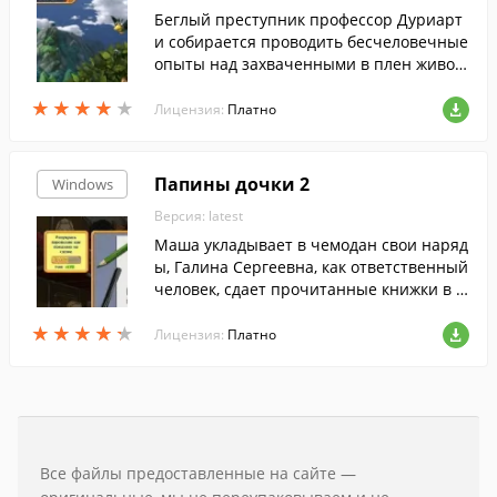
меты, решите головоломки и наведите п
Беглый преступник профессор Дуриарт
орядок в доме!
и собирается проводить бесчеловечные
опыты над захваченными в плен живот
ными. Помогите Супер Корове останови
★
★
★
★
★
★
★
★
★
★
ть злодея и уничтожить всех его подруч
Лицензия:
Платно
ных.
Папины дочки 2
Windows
Версия: latest
Маша укладывает в чемодан свои наряд
ы, Галина Сергеевна, как ответственный
человек, сдает прочитанные книжки в б
иблиотеку.
★
★
★
★
★
★
★
★
★
★
Лицензия:
Платно
Все файлы предоставленные на сайте —