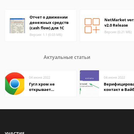
Отчет о движении
NetMarket ver
денежных средств
v2.0 Release
(cash flow) для 1С
Версия: (0.21 МБ)
Версия: 1.1 (0.03 МБ)
Актуальные статьи
04 июня 2022
04 июня 2022
Гугл хром не
Верифициров
открывает
контакт в Вай
страницы
что это значит
УЧАСТИЕ