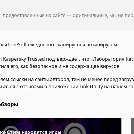
ы предоставленные на сайте — оригинальные, мы не пе
йлы FreeSoft ежедневно сканируются антивирусом.
 Kaspersky Trusted подтверждает, что «Лаборатория Касп
ила его, как безопасное и не содержащее вирусов.
яем ссылки на сайты авторов, тем не менее перед загру
иться с отзывами о приложении Link Utility на нашем са
обзоры
пке Стим находятся игры