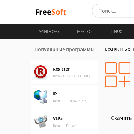
WINDOWS
MAC OS
LINUX
Популярные программы
Бесплатные 
Register
Версия: 2.2.2 (10.13 МБ)
IP
Версия: 1.01 (0.26 МБ)
Скачать 
VkBot
Версия: После