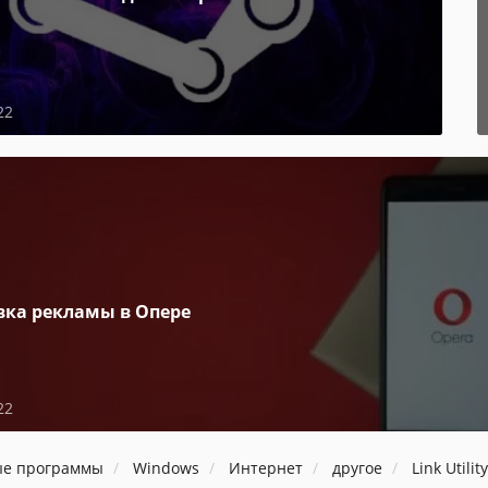
22
вка рекламы в Опере
22
ые программы
Windows
Интернет
другое
Link Utility