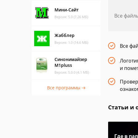
Мини-Сайт
Все файл
Версия: 5.0 (7.26 МБ)
Жабблер
Версия: 1.0 (14.6 МБ)
Все фа
Синонимайзер
Логотип
M1pluss
и помет
Версия: 5.0.0 (4.1 МБ)
Провер
Все программы →
ознаком
Статьи и 
Где в па