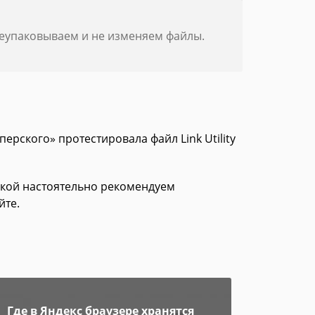
реупаковываем и не изменяем файлы.
ерского» протестировала файл Link Utility
зкой настоятельно рекомендуем
йте.
Где в Яндекс браузере хранятся