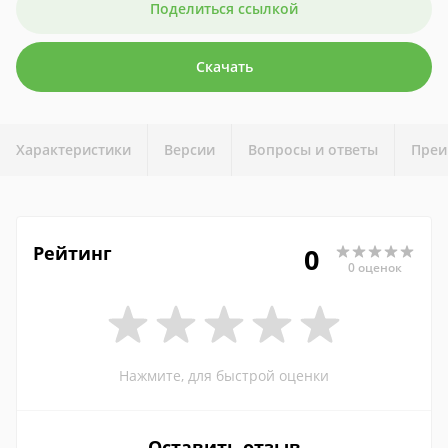
Поделиться ссылкой
Скачать
Характеристики
Версии
Вопросы и ответы
Преи
Рейтинг
0
0 оценок
Нажмите, для быстрой оценки
Оставить отзыв