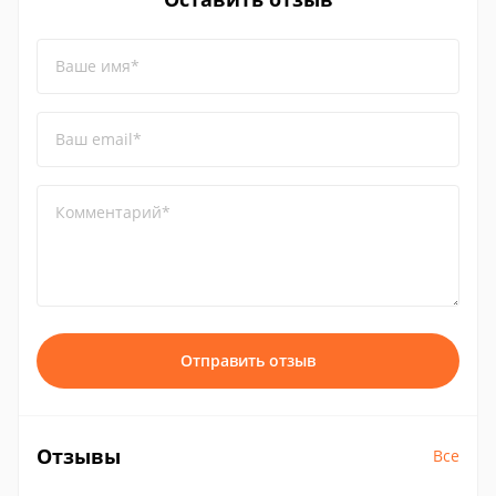
Ваше имя*
Ваш email*
Комментарий*
Отправить отзыв
Отзывы
Все