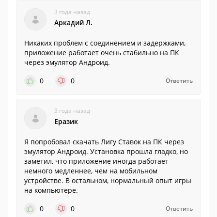
3 года назад
Аркадий Л.
Никаких проблем с соединением и задержками,
приложение работает очень стабильно на ПК
через эмулятор Андроид.
0
0
Ответить
3 года назад
Еразик
Я попробовал скачать Лигу Ставок на ПК через
эмулятор Андроид. Установка прошла гладко, но
заметил, что приложение иногда работает
немного медленнее, чем на мобильном
устройстве. В остальном, нормальный опыт игры
на компьютере.
0
0
Ответить