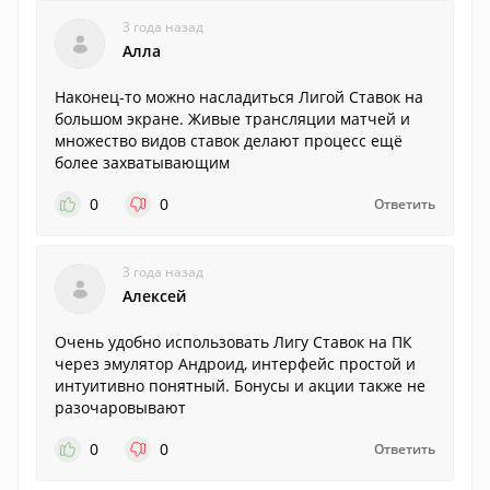
3 года назад
Алла
Наконец-то можно насладиться Лигой Ставок на
большом экране. Живые трансляции матчей и
множество видов ставок делают процесс ещё
более захватывающим
0
0
Ответить
3 года назад
Алексей
Очень удобно использовать Лигу Ставок на ПК
через эмулятор Андроид, интерфейс простой и
интуитивно понятный. Бонусы и акции также не
разочаровывают
0
0
Ответить