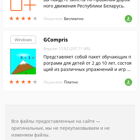
ного движения Республики Беларусь.
★
★
★
★
★
★
★
★
★
★
Лицензия:
Бесплатно
GCompris
Windows
Версия: 15.02 (297.71 МБ)
Представляет собой пакет обучающих п
рограмм для детей от 2 до 10 лет, состоя
щий из различных упражнений и игр об
разовательного характера.
★
★
★
★
★
★
★
★
★
★
Лицензия:
Платно
Все файлы предоставленные на сайте —
оригинальные, мы не переупаковываем и не
изменяем файлы.