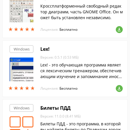
Кроссплатформенный свободный редак
тор диаграмм, часть GNOME Office. Он м
ожет быть установлен независимо.
★
★
★
★
★
★
★
★
★
★
Лицензия:
Бесплатно
Lex!
Windows
Версия: 0.5.1 (0.53 МБ)
Lex! - это обучающая программа являет
ся лексическим тренажером, обеспечив
ающим изучение и запоминание иност
ранных слов во время работы за компь
★
★
★
★
★
★
★
★
★
★
ютером.
Лицензия:
Бесплатно
Билеты ПДД
Windows
Версия: 11.0.0 (8.41 МБ)
Билеты ПДД - это программа, в которой
вы найдете билеты по Правилам дорож