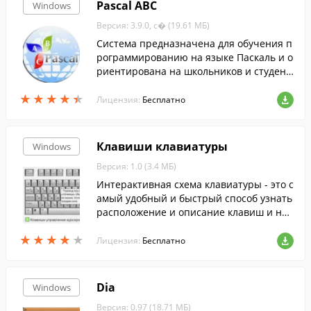
Pascal ABC
Windows
Версия: 3.9.0, с� (19.61 МБ)
Система предназначена для обучения п
рограммированию на языке Паскаль и о
риентирована на школьников и студент
ов младших курсов....
★
★
★
★
★
★
★
★
★
★
Лицензия:
Бесплатно
Клавиши клавиатуры
Windows
Версия: 1.0 (3.4 МБ)
Интерактивная схема клавиатуры - это с
амый удобный и быстрый способ узнать
расположение и описание клавиш и наи
более популярные их сочетания.
★
★
★
★
★
★
★
★
★
★
Лицензия:
Бесплатно
Dia
Windows
Версия: 0.97 (18.71 МБ)