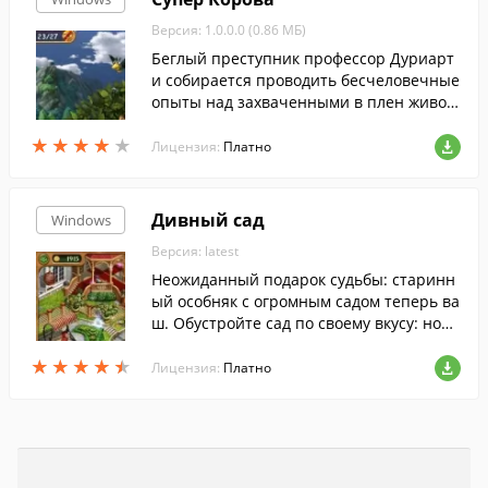
обраться в этом хаосе, потребуется ваш
Версия: 1.0.0.0 (0.86 МБ)
а дружеская помощь. Найдите все пред
меты, решите головоломки и наведите п
Беглый преступник профессор Дуриарт
орядок в доме!
и собирается проводить бесчеловечные
опыты над захваченными в плен живот
ными. Помогите Супер Корове останови
★
★
★
★
★
★
★
★
★
★
ть злодея и уничтожить всех его подруч
Лицензия:
Платно
ных.
Дивный сад
Windows
Версия: latest
Неожиданный подарок судьбы: старинн
ый особняк с огромным садом теперь ва
ш. Обустройте сад по своему вкусу: нов
ые скамейки, статуи, фонтаны, дорожки
★
★
★
★
★
★
★
★
★
★
и бассейн ждут своей очереди!
Лицензия:
Платно