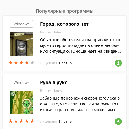
Популярные программы
Город, которого нет
Windows
Версия: latest
Обычные обстоятельства приводят к то
му, что герой попадает в очень необыч
ную ситуацию. Юноша идет на свидани
е с обворожительной девушкой, а в итог
★
★
★
★
★
★
★
★
★
★
е оказывается... в подвале старого дома.
Лицензия:
Платно
Рука в руке
Windows
Версия: latest
Забавные персонажи сказочного леса в
ерят в то, что если взяться за руки, то н
икакая страшная сила не сможет им нав
редить.
★
★
★
★
★
★
★
★
★
★
Лицензия:
Платно