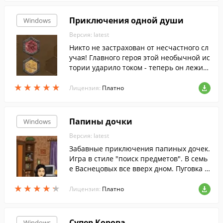
Приключения одной души
Windows
Версия: latest
Никто не застрахован от несчастного сл
учая! Главного героя этой необычной ис
тории ударило током - теперь он лежит
в реанимации, а его душа путешествует
★
★
★
★
★
★
★
★
★
★
из одного тела в другое.
Лицензия:
Платно
Папины дочки
Windows
Версия: latest
Забавные приключения папиных дочек.
Игра в стиле "поиск предметов". В семь
е Васнецовых все вверх дном. Пуговка о
паздывает в детский сад, но не может р
★
★
★
★
★
★
★
★
★
★
азбудить уставшего папу. Галина Сергее
Лицензия:
Платно
вна хочет позаниматься с Полежайкины
м физикой, но ей мешает Маша, решив
шая опробовать новую диету. Чтобы раз
Супер Корова
Windows