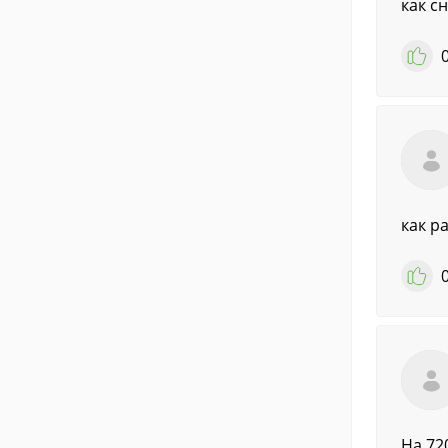
как с
как р
На 72