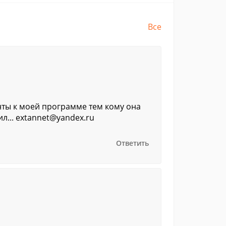
Все
нты к моей программе тем кому она
л... extannet@yandex.ru
Ответить