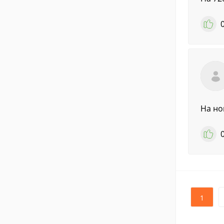
На но
1