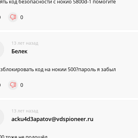
нять код безопасности с нокио 5800d-1 помогите
0
0
13 лет назад
Белек
азблокировать код на нокии 500?пароль я забыл
0
0
13 лет назад
acku4d3apatov@vdspioneer.ru
00 тоже не подошёл...