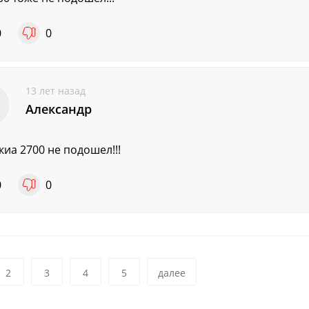
0
0
13 лет назад
Александр
киа 2700 не подошел!!!
0
0
2
3
4
5
далее