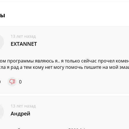
вы
13 лет назад
EXTANNET
ом программы являюсь я.. я только сейчас прочел коме
ла я рад а тем кому нет могу помочь пишите на мой эмаи
0
0
13 лет назад
Андрей