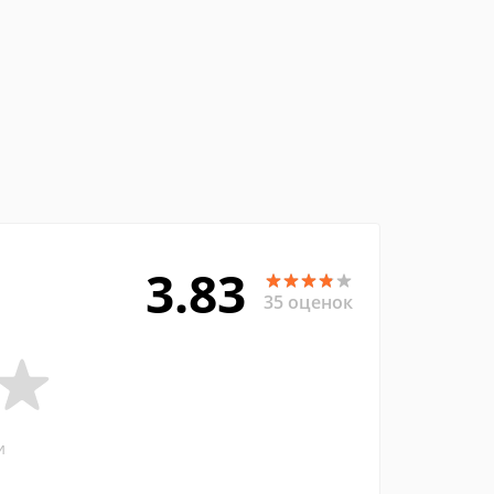
3.83
35 оценок
и