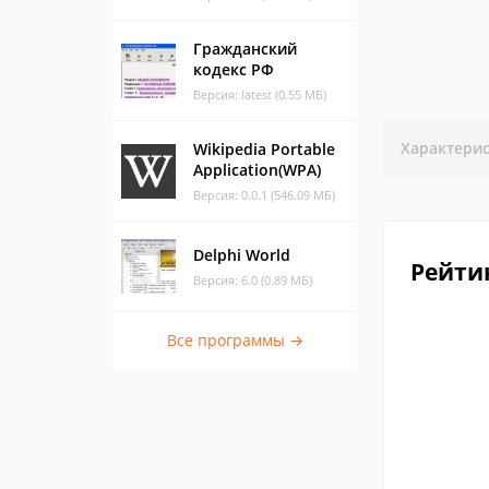
Гражданский
кодекс РФ
Версия: latest (0.55 МБ)
Характери
Wikipedia Portable
Application(WPA)
Версия: 0.0.1 (546.09 МБ)
Delphi World
Рейти
Версия: 6.0 (0.89 МБ)
Все программы →