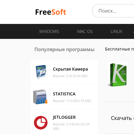
WINDOWS
MAC OS
LINUX
Популярные программы
Бесплатные 
Скрытая Камера
Версия: 2.29 (5.04 МБ)
STATISTICA
Версия: 13.3 (852.78 МБ)
JETLOGGER
Скачать 
Версия: 2.4 Build (24.34
МБ)