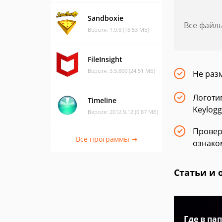
Sandboxie
Все файл
Версия: 1.9.8 (18.53 МБ)
FileInsight
Версия: 3.5.800 (24.51 МБ)
Не раз
Логоти
Timeline
Keylogg
Версия: 2012.9.12 (0.87 МБ)
Провер
Все программы →
ознаком
Статьи и 
Где в па