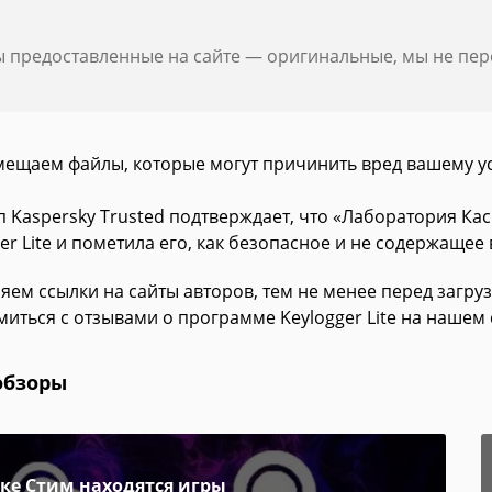
ы предоставленные на сайте — оригинальные, мы не пе
мещаем файлы, которые могут причинить вред вашему у
п Kaspersky Trusted подтверждает, что «Лаборатория К
er Lite и пометила его, как безопасное и не содержащее 
яем ссылки на сайты авторов, тем не менее перед загру
иться с отзывами о программе Keylogger Lite на нашем 
обзоры
пке Стим находятся игры