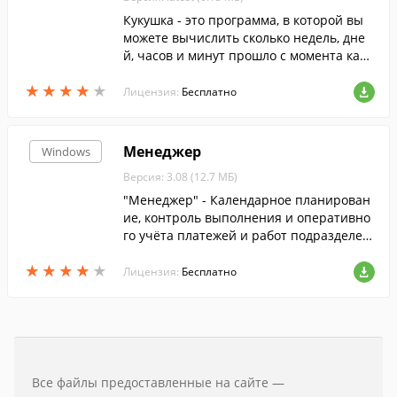
Кукушка - это программа, в которой вы
можете вычислить сколько недель, дне
й, часов и минут прошло с момента како
го-либо события (например дня рожден
★
★
★
★
★
★
★
★
★
★
ия).
Лицензия:
Бесплатно
Менеджер
Windows
Версия: 3.08 (12.7 МБ)
"Менеджер" - Календарное планирован
ие, контроль выполнения и оперативно
го учёта платежей и работ подразделен
ий предприятия по проектам и договор
★
★
★
★
★
★
★
★
★
★
ам. Управление проектами. Гибкая эксп
Лицензия:
Бесплатно
ресс-аналитика.
Все файлы предоставленные на сайте —