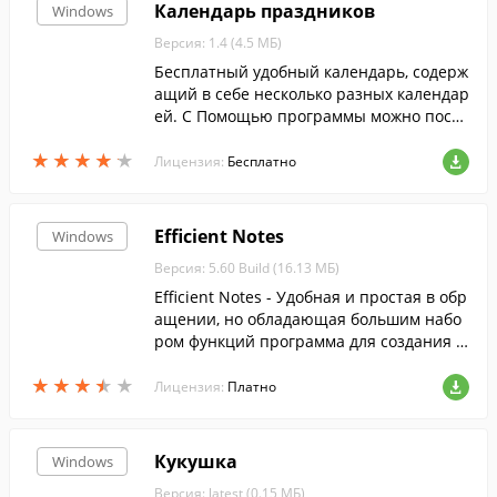
Календарь праздников
Windows
Версия: 1.4 (4.5 МБ)
Бесплатный удобный календарь, содерж
ащий в себе несколько разных календар
ей. С Помощью программы можно посм
отреть производственный календарь уз
★
★
★
★
★
★
★
★
★
★
нать, когда выходные дни будут на рабо
Лицензия:
Бесплатно
те и т.д.
Efficient Notes
Windows
Версия: 5.60 Build (16.13 МБ)
Efficient Notes - Удобная и простая в обр
ащении, но обладающая большим набо
ром функций программа для создания п
амяток и заметок.
★
★
★
★
★
★
★
★
★
★
Лицензия:
Платно
Кукушка
Windows
Версия: latest (0.15 МБ)