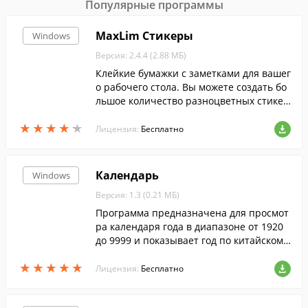
Популярные программы
MaxLim Стикеры
Windows
Версия: 2.4.4 (2.88 МБ)
Клейкие бумажки с заметками для вашег
о рабочего стола. Вы можете создать бо
льшое количество разноцветных стикер
ов. Сохранение настроек и введенный т
★
★
★
★
★
★
★
★
★
★
екст стикеров сохраняется автоматичес
Лицензия:
Бесплатно
ки.
Календарь
Windows
Версия: 1.3 (0.21 МБ)
Программа предназначена для просмот
ра календаря года в диапазоне от 1920
до 9999 и показывает год по китайскому
гороскопу.
★
★
★
★
★
★
★
★
★
★
Лицензия:
Бесплатно