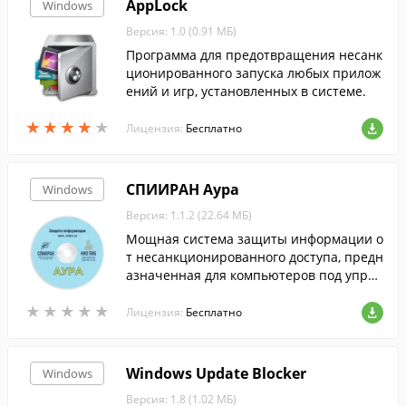
AppLock
Windows
Версия: 1.0 (0.91 МБ)
Программа для предотвращения несанк
ционированного запуска любых прилож
ений и игр, установленных в системе.
★
★
★
★
★
★
★
★
★
★
Лицензия:
Бесплатно
СПИИРАН Аура
Windows
Версия: 1.1.2 (22.64 МБ)
Мощная система защиты информации о
т несанкционированного доступа, предн
азначенная для компьютеров под управ
лением Windows.
★
★
★
★
★
★
★
★
★
★
Лицензия:
Бесплатно
Windows Update Blocker
Windows
Версия: 1.8 (1.02 МБ)