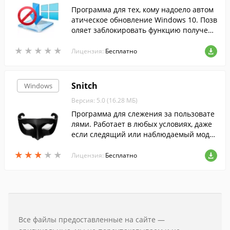
Программа для тех, кому надоело автом
атическое обновление Windows 10. Позв
оляет заблокировать функцию получени
я апдейтов и включать её по необходим
★
★
★
★
★
★
★
★
★
★
ости,в один клик.
Лицензия:
Бесплатно
Snitch
Windows
Версия: 5.0 (16.28 МБ)
Программа для слежения за пользовате
лями. Работает в любых условиях, даже
если следящий или наблюдаемый модул
ь не имеют статического ip-адреса или
★
★
★
★
★
★
★
★
★
★
находятся за NAT.
Лицензия:
Бесплатно
Все файлы предоставленные на сайте —