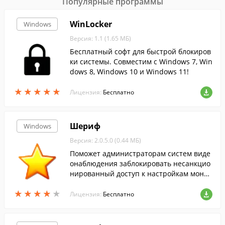
Популярные программы
WinLocker
Windows
Версия: 1.1 (1.65 МБ)
Бесплатный софт для быстрой блокиров
ки системы. Совместим с Windows 7, Win
dows 8, Windows 10 и Windows 11!
★
★
★
★
★
★
★
★
★
★
Лицензия:
Бесплатно
Шериф
Windows
Версия: 2.0.5.0 (0.44 МБ)
Поможет администраторам систем виде
онаблюдения заблокировать несанкцио
нированный доступ к настройкам монит
оров и к основным системным ресурса
★
★
★
★
★
★
★
★
★
★
м.
Лицензия:
Бесплатно