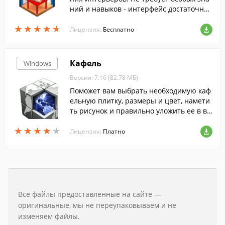
ний и навыков - интерфейс достаточно
простой, хоть и кажется на первый взгл
★
★
★
★
★
★
★
★
★
★
яд нагруженным.
Лицензия:
Бесплатно
Кафель
Windows
Версия: 7.16 (82.78 МБ)
Поможет вам выбрать необходимую каф
ельную плитку, размеры и цвет, намети
ть рисунок и правильно уложить ее в ва
нной комнате, туалете, на кухне и други
★
★
★
★
★
★
★
★
★
★
х помещениях.
Лицензия:
Платно
Все файлы предоставленные на сайте —
оригинальные, мы не переупаковываем и не
изменяем файлы.