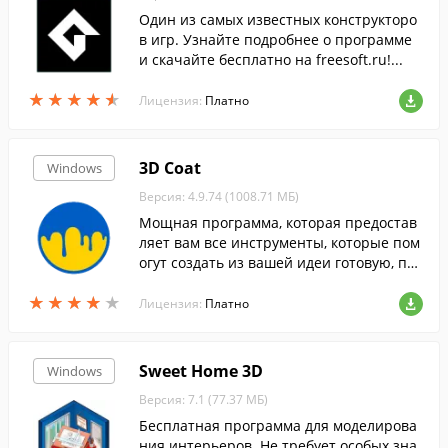
Один из самых известных конструкторо
в игр. Узнайте подробнее о программе
и скачайте бесплатно на freesoft.ru!...
★
★
★
★
★
★
★
★
★
★
Лицензия:
Платно
3D Coat
Windows
Версия: 4.9.74 (1008.71 МБ)
Мощная программа, которая предостав
ляет вам все инструменты, которые пом
огут создать из вашей идеи готовую, пол
ностью текстурированную 3D-модель....
★
★
★
★
★
★
★
★
★
★
Лицензия:
Платно
Sweet Home 3D
Windows
Версия: 7.1 (77.37 МБ)
Бесплатная программа для моделирова
ния интерьеров. Не требует особых зна