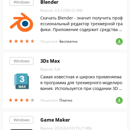
Blender
Windows
Версия: 3.6.2 (306.02 МБ)
Скачать Blender - значит получить проф
ессиональный редактор трехмерной гра
фики. Приложение содержит средства а
нимации, моделирования и визуализац
★
★
★
★
★
★
★
★
★
★
ии.
Лицензия:
Бесплатно
3Ds Max
Windows
Версия: Full
Самая известная и широко применяема
я программа для трехмерного моделиро
вания. Используется при создании 3D м
оделей для игр, моделировании интерь
★
★
★
★
★
★
★
★
★
★
еров и много другого....
Лицензия:
Платно
Game Maker
Windows
Версия: 2023.6.0.9 (179.21 МБ)