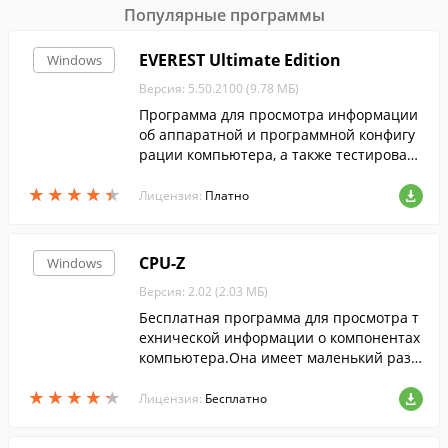
Популярные программы
EVEREST Ultimate Edition
Windows
Версия: 5.50.2100 (9.78 МБ)
Программа для просмотра информации
об аппаратной и программной конфигу
рации компьютера, а также тестирован
ия компьютера.
★
★
★
★
★
★
★
★
★
★
Лицензия:
Платно
CPU-Z
Windows
Версия: 2.02 (2.03 МБ)
Бесплатная программа для просмотра т
ехнической информации о компонентах
компьютера.Она имеет маленький разм
ер, поддерживает все типы процессоро
★
★
★
★
★
★
★
★
★
★
в и материнских плат.
Лицензия:
Бесплатно