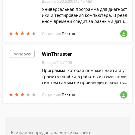
Версия: 6.80.6200 (45.49 МБ)
Универсальная программа для диагност
ики и тестирования компьютера. В реал
ьном времени следит за разными датчи
ками внутри компьютера, и выводит их
★
★
★
★
★
★
★
★
★
★
показания на экран.
Лицензия:
Платно
WinThruster
Windows
Версия: 1.5.7.190
Программа, которая поможет найти и ус
транить ошибки в работе системы, повы
сив тем самым ее производительность
и стабильность.
★
★
★
★
★
★
★
★
★
★
Лицензия:
Платно
Все файлы предоставленные на сайте —