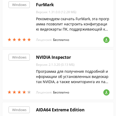
FurMark
Windows
Версия: 1.31.0.0 (12.28 МБ)
Рекомендуем скачать FurMark, эта прогр
амма позволит настроить конфигураци
ю видеокарты ПК, поддерживающей ко
манды открытых графических библиоте
★
★
★
★
★
★
★
★
★
★
к API OpenGL.
Лицензия:
Бесплатно
NVIDIA Inspector
Windows
Версия: 2.1.3.20 (0.13 МБ)
Программа для получения подробной и
нформации об установленных видеокар
тах NVIDIA, а также мониторинга их пар
аметров.
★
★
★
★
★
★
★
★
★
★
Лицензия:
Бесплатно
AIDA64 Extreme Edition
Windows