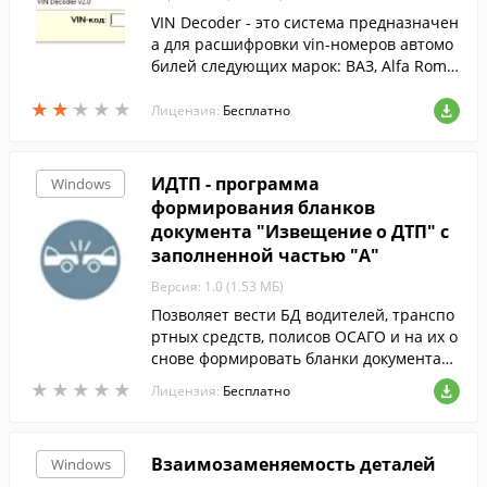
VIN Decoder - это система предназначен
а для расшифровки vin-номеров автомо
билей следующих марок: ВАЗ, Alfa Rome
o, Audi, BMV, Citroen, Daewoo, Ford ит.д.
★
★
★
★
★
★
★
★
★
★
Лицензия:
Бесплатно
ИДТП - программа
Windows
формирования бланков
документа "Извещение о ДТП" с
заполненной частью "А"
Версия: 1.0 (1.53 МБ)
Позволяет вести БД водителей, транспо
ртных средств, полисов ОСАГО и на их о
снове формировать бланки документа
"Извещение о ДТП" с заполненной част
★
★
★
★
★
★
★
★
★
★
Лицензия:
Бесплатно
ью "А".
Взаимозаменяемость деталей
Windows