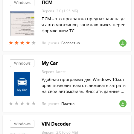
ПСМ
Windows
Версия: 2.0 (1.95 МБ)
ПСМ - это программа предназначена дл
я авто магазинов, занимающихся перео
формлением ТС.
★
★
★
★
★
★
★
★
★
★
Лицензия:
Бесплатно
My Car
Windows
Версия: latest
Удобная программа для Windows 10,кот
орая позволит вам отслеживать затраты
на свой автомобиль. Вносить данные мо
жно с любого устройства: как со смартф
★
★
★
★
★
★
★
★
★
★
она или планшета,так и с ПК.
Лицензия:
Платно
VIN Decoder
Windows
Версия: 2.0 (0.66 МБ)