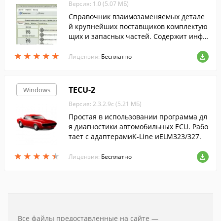
Версия: 1.0 (5.07 МБ)
Справочник взаимозаменяемых детале
й крупнейших поставщиков комплектую
щих и запасных частей. Cодержит инфо
рмацию о деталях зарубежных легковых
★
★
★
★
★
★
★
★
★
★
автомобилей, а также некоторых отечес
Лицензия:
Бесплатно
твенных автомобилей.
TECU-2
Windows
Версия: 2.3.2.9c (5.21 МБ)
Простая в использовании программа дл
я диагностики автомобильных ECU. Рабо
тает с адаптерамиK-Line иELM323/327.
★
★
★
★
★
★
★
★
★
★
Лицензия:
Бесплатно
Все файлы предоставленные на сайте —