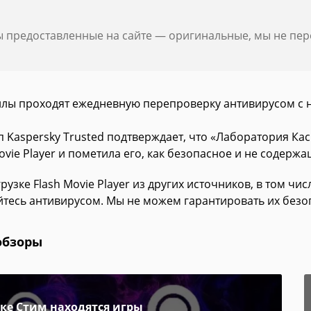
ы предоставленные на сайте — оригинальные, мы не пе
йлы проходят ежедневную перепроверку антивирусом с 
п Kaspersky Trusted подтверждает, что «Лаборатория К
ovie Player и пометила его, как безопасное и не содержа
рузке Flash Movie Player из других источников, в том ч
йтесь антивирусом. Мы не можем гарантировать их безо
обзоры
пке Стим находятся игры