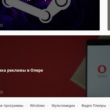
22
вка рекламы в Опере
22
ые программы
Windows
Мультимедиа
Видео Плееры