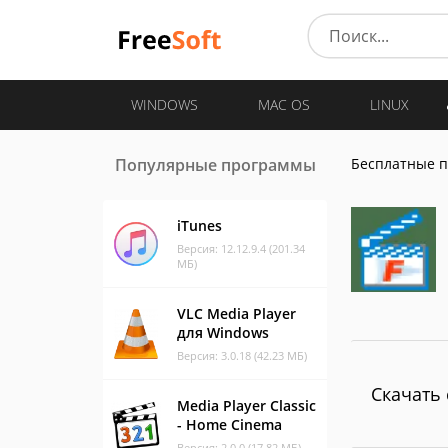
WINDOWS
MAC OS
LINUX
Популярные программы
Бесплатные 
iTunes
Версия: 12.12.9.4 (201.34
МБ)
VLC Media Player
для Windows
Версия: 3.0.18 (42.23 МБ)
Скачать 
Media Player Classic
- Home Cinema
Версия: 2.0.0 (17.82 МБ)