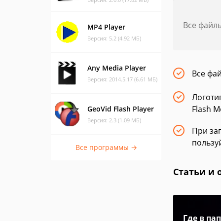
Все файл
MP4 Player
Версия: 5.2 (4.92 МБ)
Any Media Player
Все фа
Версия: 2014.5.17 (6.61 МБ)
Логоти
Flash M
GeoVid Flash Player
Версия: 2.3 (1.09 МБ)
При заг
пользу
Все программы →
Статьи и 
Где в па