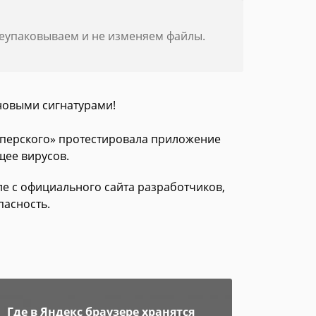
реупаковываем и не изменяем файлы.
новыми сигнатурами!
асперского» протестировала приложение
щее вирусов.
исле с официального сайта разработчиков,
пасность.
Где в Яндекс браузере хранятся