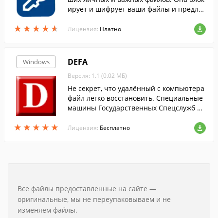
ирует и шифрует ваши файлы и предлаг
ает функцию автоматического резервно
★
★
★
★
★
★
★
★
★
★
го копирования файлов в облако.
Лицензия:
Платно
DEFA
Windows
Версия: 1.1 (0.02 МБ)
Не секрет, что удалённый с компьютера
файл легко восстановить. Специальные
машины Государственных Спецслужб пр
осто считывают остаточное намагничив
★
★
★
★
★
★
★
★
★
★
ание с блинов винчестера. Как же воспр
Лицензия:
Бесплатно
епятствовать этому?
Все файлы предоставленные на сайте —
оригинальные, мы не переупаковываем и не
изменяем файлы.