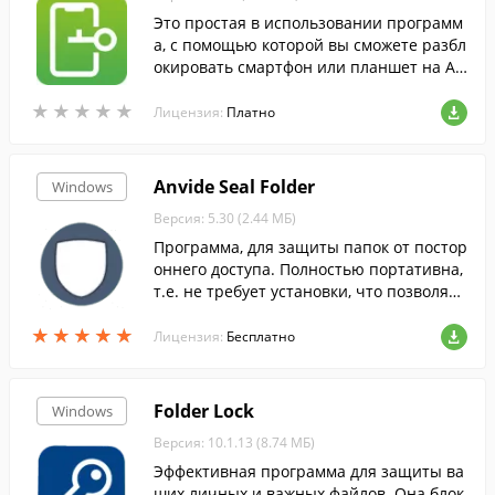
Это простая в использовании программ
а, с помощью которой вы сможете разбл
окировать смартфон или планшет на An
droid.
★
★
★
★
★
★
★
★
★
★
Лицензия:
Платно
Anvide Seal Folder
Windows
Версия: 5.30 (2.44 МБ)
Программа, для защиты папок от постор
оннего доступа. Полностью портативна,
т.е. не требует установки, что позволяет
пользоваться ей на флешке.
★
★
★
★
★
★
★
★
★
★
Лицензия:
Бесплатно
Folder Lock
Windows
Версия: 10.1.13 (8.74 МБ)
Эффективная программа для защиты ва
ших личных и важных файлов. Она блок