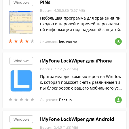
PINs
Windows
Версия: 4.50.0.86 (0.67 МБ)
Небольшая программа для хранения пи
нкодов и паролей и прочей персональн
ой информации под надежной защитой.
★
★
★
★
★
★
★
★
★
★
Лицензия:
Бесплатно
iMyFone LockWiper для iPhone
Windows
Версия: 7.7.2 (5.27 МБ)
Программа для компьютеров на Window
s, которая поможет снять различные ти
пы блокировок с вашего мобильного уст
ройства от Apple.
★
★
★
★
★
★
★
★
★
★
Лицензия:
Платно
iMyFone LockWiper для Android
Windows
Версия: 5.4.0 (1.88 МБ)