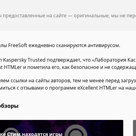
ы предоставленные на сайте — оригинальные, мы не пе
йлы FreeSoft ежедневно сканируются антивирусом.
п Kaspersky Trusted подтверждает, что «Лаборатория К
nt HTMLer и пометила его, как безопасное и не содержащ
яем ссылки на сайты авторов, тем не менее перед загру
миться с отзывами о программе eXcellent HTMLer на наш
обзоры
пке Стим находятся игры