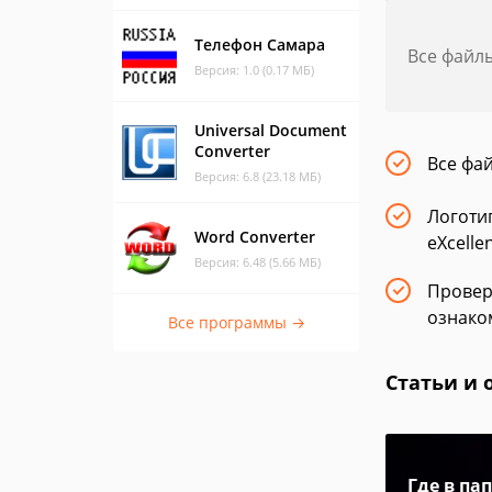
Телефон Самара
Все файл
Версия: 1.0 (0.17 МБ)
Universal Document
Converter
Все фа
Версия: 6.8 (23.18 МБ)
Логоти
Word Converter
eXcelle
Версия: 6.48 (5.66 МБ)
Провер
ознако
Все программы →
Статьи и 
Где в па