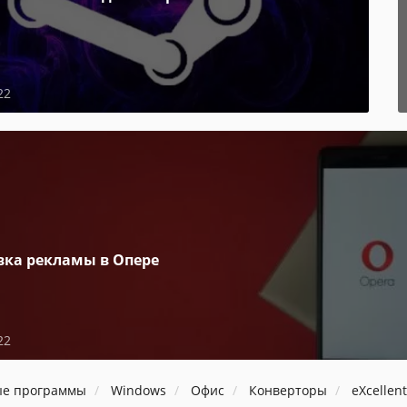
22
вка рекламы в Опере
22
ые программы
Windows
Офис
Конверторы
eXcellen