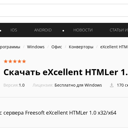
IOS
ANDROID
НОВОСТИ
СТАТЬИ 
программы
Windows
Офис
Конверторы
eXcellent HTM
Скачать eXcellent HTMLer 1
Версия:
1.0
Лицензия:
Бесплатно для Windows
170 с
с сервера Freesoft eXcellent HTMLer 1.0 x32/x64