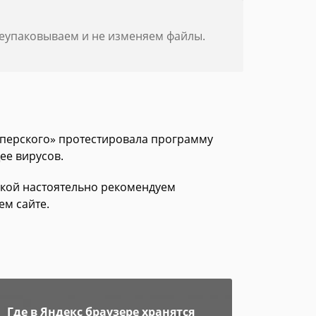
реупаковываем и не изменяем файлы.
асперского» протестировала программу
ее вирусов.
зкой настоятельно рекомендуем
ем сайте.
Где в Яндекс браузере хранятся