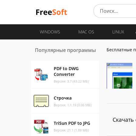
WINDOWS
MAC OS
LINUX
Популярные программы
Бесплатные 
PDF to DWG
Converter
Версия: 3.7 (43.22 МБ)
Строчка
Версия: 1.1.19 (0.06 МБ)
Скачать 
TriSun PDF to JPG
Версия: 21.1 (1.88 МБ)