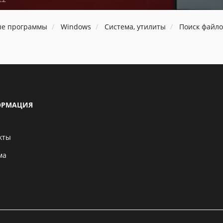
ые программы
Windows
Система, утилиты
Поиск файло
РМАЦИЯ
кты
ма