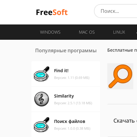
WINDOWS
MAC OS
LINUX
Популярные программы
Бесплатные 
Find it!
Версия: 1.11 (0.69 МБ)
Similarity
Версия: 2.5.1 (13.18 МБ)
Скачать 
Поиск файлов
Версия: 1.0.0 (0.38 МБ)