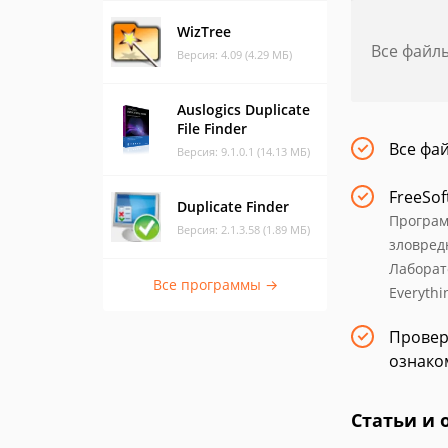
WizTree
Все файл
Версия: 4.09 (4.29 МБ)
Auslogics Duplicate
File Finder
Все фа
Версия: 9.1.0.1 (14.13 МБ)
FreeSof
Duplicate Finder
Програм
Версия: 2.1.3.58 (1.89 МБ)
зловред
Лаборат
Все программы →
Everythi
Провер
ознако
Статьи и 