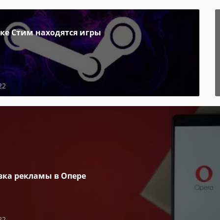
пке Стим находятся игры
22
вка рекламы в Опере
22