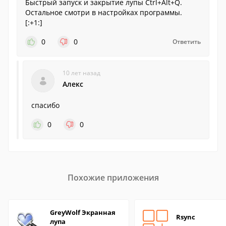
Быстрый запуск и закрытие лупы Ctrl+Alt+Q.
Остальное смотри в настройках программы.
[:+1:]
0
0
Ответить
10 лет назад
Алекс
спасибо
0
0
Похожие приложения
GreyWolf Экранная
Rsync
лупа