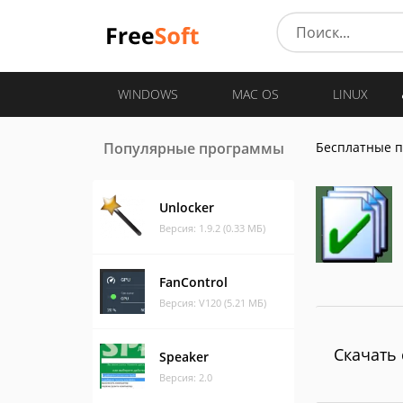
WINDOWS
MAC OS
LINUX
Популярные программы
Бесплатные 
Unlocker
Версия: 1.9.2 (0.33 МБ)
FanControl
Версия: V120 (5.21 МБ)
Скачать 
Speaker
Версия: 2.0