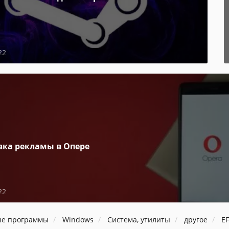
22
вка рекламы в Опере
22
ые программы
Windows
Система, утилиты
другое
E