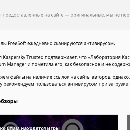
ы предоставленные на сайте — оригинальные, мы не пе
йлы FreeSoft ежедневно сканируются антивирусом.
п Kaspersky Trusted подтверждает, что «Лаборатория Ка
um Manager и пометила его, как безопасное и не содерж
яем файлы на наличие ссылок на сайты авторов, однако,
у рекомендуем пользоваться антивирусом при загрузке 
обзоры
пке Стим находятся игры