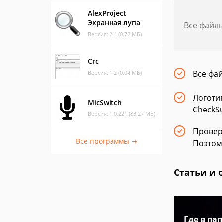
AlexProject
Экранная лупа
Все файл
Версия: 2.4 (0.72 МБ)
Crc
Все фа
Версия: 1.2 (0.04 МБ)
Логоти
MicSwitch
CheckS
Версия: 1.0.221 (83.27 МБ)
Провер
Все программы →
Поэтом
Статьи и 
Где в па