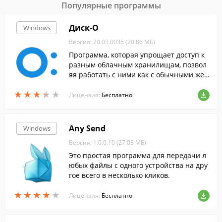
Популярные программы
Диск-О
Windows
Версия: 20.03.0035 (20.86 МБ)
Программа, которая упрощает доступ к
разным облачным хранилищам, позвол
яя работать с ними как с обычными жес
ткими дисками.
★
★
★
★
★
★
★
★
★
★
Лицензия:
Бесплатно
Any Send
Windows
Версия: 1.0.0.10 (27.03 МБ)
Это простая программа для передачи л
юбых файлы с одного устройства на дру
гое всего в несколько кликов.
★
★
★
★
★
★
★
★
★
★
Лицензия:
Бесплатно