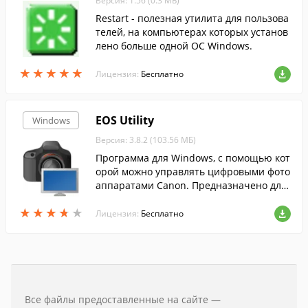
Версия: 1.56 (0.3 МБ)
Restart - полезная утилита для пользова
телей, на компьютерах которых установ
лено больше одной ОС Windows.
★
★
★
★
★
★
★
★
★
★
Лицензия:
Бесплатно
EOS Utility
Windows
Версия: 3.8.2 (103.56 МБ)
Программа для Windows, с помощью кот
орой можно управлять цифровыми фото
аппаратами Canon. Предназначено для
студийной работы, можно просматриват
★
★
★
★
★
★
★
★
★
★
ь и передавать снимки с камеры на ком
Лицензия:
Бесплатно
пьютер.
Все файлы предоставленные на сайте —