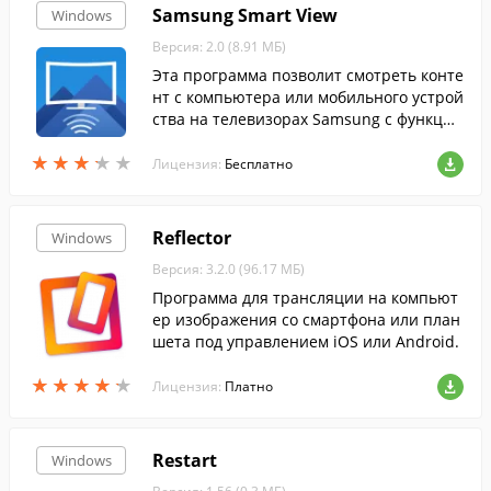
Samsung Smart View
Windows
Версия: 2.0 (8.91 МБ)
Эта программа позволит смотреть конте
нт с компьютера или мобильного устрой
ства на телевизорах Samsung с функцие
й Smart View....
★
★
★
★
★
★
★
★
★
★
Лицензия:
Бесплатно
Reflector
Windows
Версия: 3.2.0 (96.17 МБ)
Программа для трансляции на компьют
ер изображения со смартфона или план
шета под управлением iOS или Android.
★
★
★
★
★
★
★
★
★
★
Лицензия:
Платно
Restart
Windows