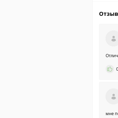
Отзы
Отлич
мне п