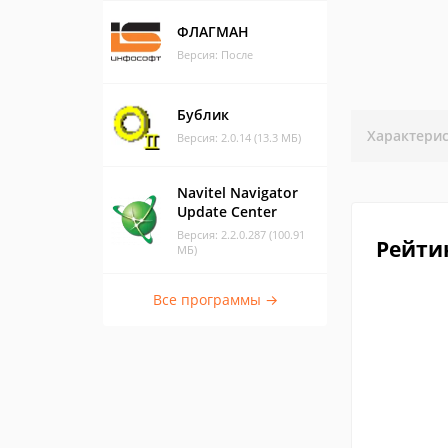
ФЛАГМАН
Версия: После
Бублик
Характери
Версия: 2.0.14 (13.3 МБ)
Navitel Navigator
Update Center
Версия: 2.2.0.287 (100.91
Рейти
МБ)
Все программы →