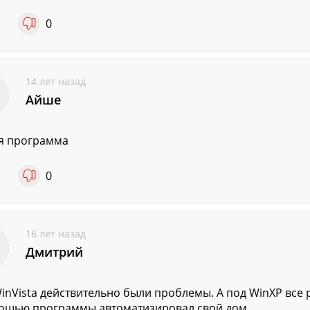
1
0
14 лет назад
Айше
я программа
1
0
16 лет назад
Дмитрий
inVista действительно были проблемы. А под WinXP все р
ощью программы автоматизировал свой дом.