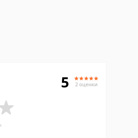
5
2 оценки
и