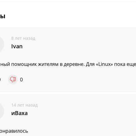
вы
8 лет назад
Ivan
ный помощник жителям в деревне. Для «Linux» пока еще 
0
0
14 лет назад
иВаха
онравилось