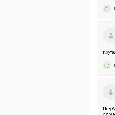
Крута
Под W
с пом