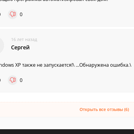
0
0
16 лет назад
Сергей
ndows XP также не запускается!\ ...Обнаружена ошибка.\
0
0
Открыть все отзывы (6)