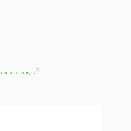
?
верено на вирусы