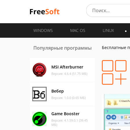
WINDOWS
MAC OS
LINUX
Популярные программы
Бесплатные 
MSI Afterburner
Версия: 4.6.4 (51.75 МБ)
Вебер
Версия: 1.0.0 (0.65 МБ)
Game Booster
Версия: 4.1.59.0.1 (39.45
МБ)