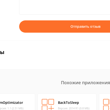
Отправить отзыв
вы
Похожие приложения
imOptimizator
BackToSleep
рсия: 1.1 (2.51 МБ)
Версия: 2014 R1 (0.8 МБ)