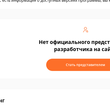
ас есть информация о доступных версиях программы, вы
Нет официального предс
разработчика на са
Стать представителем
нг