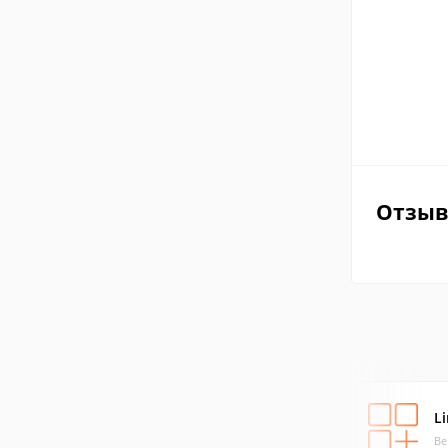
Отзы
L
Ве