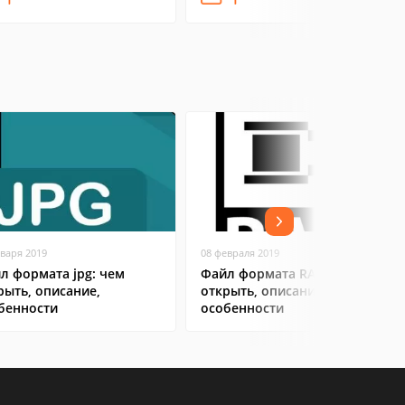
нваря 2019
08 февраля 2019
л формата jpg: чем
Файл формата RAR: чем
рыть, описание,
открыть, описание,
бенности
особенности