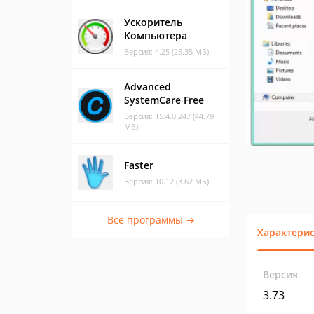
Ускоритель
Компьютера
Версия: 4.25 (25.35 МБ)
Advanced
SystemCare Free
Версия: 15.4.0.247 (44.79
МБ)
Faster
Версия: 10.12 (3.62 МБ)
Все программы →
Характери
Версия
3.73