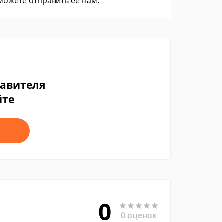
 можете
отправить ее нам
.
тавителя
йте
0
0 оценок