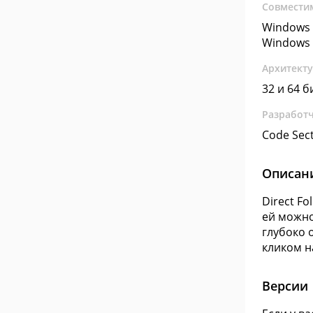
Совмести
Windows 
Windows 
Архитект
32 и 64 б
Разработ
Code Sec
Описан
Direct F
ей можно
глубоко 
кликом н
Версии