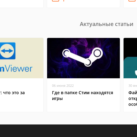
Актуальные статьи
06 июня 2022
30 я
: что это за
Где в папке Стим находятся
Фай
игры
отк
осо