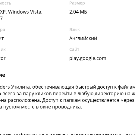
мость
Размер
XP, Windows Vista,
2.04 МБ
7
ура
Язык
ит
Английский
чик
Сайт
tor
play.google.com
ие
olders Утилита, обеспечивающая быстрый доступ к файлам
 всего за пару кликов перейти в любую директорию на же
она расположена. Доступ к папкам осуществляется чере
а пустом месте в окне проводника.