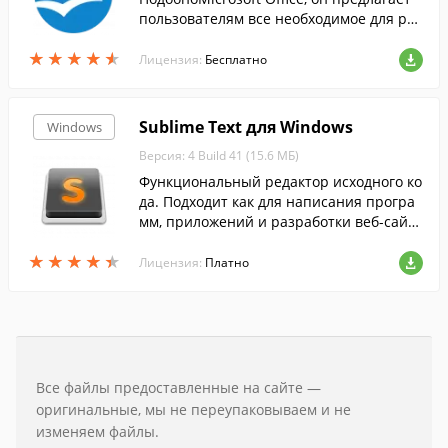
пользователям все необходимое для раб
оты с электронными документами....
★
★
★
★
★
★
★
★
★
★
Лицензия:
Бесплатно
Sublime Text для Windows
Windows
Версия: 4 Build 41 (15.6 МБ)
Функциональный редактор исходного ко
да. Подходит как для написания програ
мм, приложений и разработки веб-сайто
в.
★
★
★
★
★
★
★
★
★
★
Лицензия:
Платно
Все файлы предоставленные на сайте —
оригинальные, мы не переупаковываем и не
изменяем файлы.