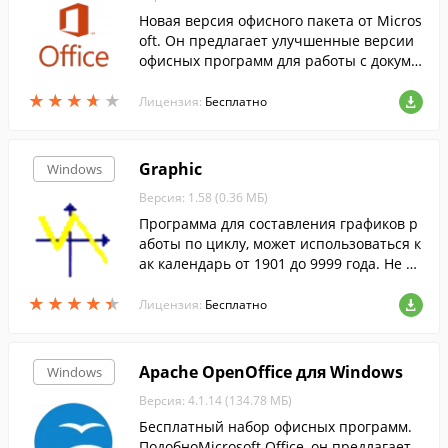
Новая версия офисного пакета от Micros
oft. Он предлагает улучшенные версии
офисных программ для работы с докуме
нтами, таблицами, презентациями, база
★
★
★
★
★
★
★
★
★
★
ми данных и т.д.
Лицензия:
Бесплатно
Graphic
Windows
Версия: 1.58 (0.36 МБ)
Программа для составления графиков р
аботы по циклу, может использоваться к
ак календарь от 1901 до 9999 года. Не тр
ебует инсталляции.
★
★
★
★
★
★
★
★
★
★
Лицензия:
Бесплатно
Apache OpenOffice для Windows
Windows
Версия: 4.1.14 (134.78 МБ)
Бесплатный набор офисных программ.
ПодобноMicrosoft Office, он предлагает