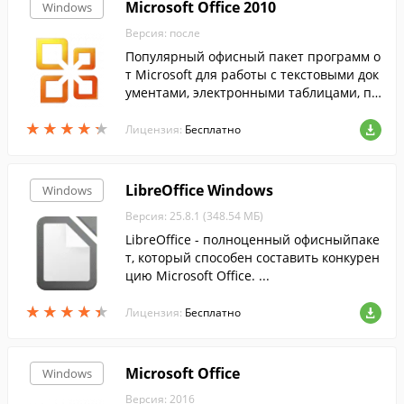
Microsoft Office 2010
Windows
Версия: после
Популярный офисный пакет программ о
т Microsoft для работы с текстовыми док
ументами, электронными таблицами, пр
езентациями и базами данных....
★
★
★
★
★
★
★
★
★
★
Лицензия:
Бесплатно
LibreOffice Windows
Windows
Версия: 25.8.1 (348.54 МБ)
LibreOffice - полноценный офисныйпаке
т, который способен составить конкурен
цию Microsoft Office. ...
★
★
★
★
★
★
★
★
★
★
Лицензия:
Бесплатно
Microsoft Office
Windows
Версия: 2016