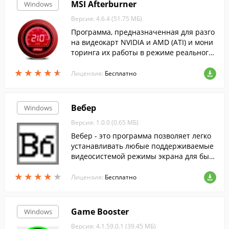
MSI Afterburner
Windows
Версия: 4.6.4 (51.75 МБ)
Программа, предназначенная для разго
на видеокарт NVIDIA и AMD (ATI) и мони
торинга их работы в режиме реального
времени....
★
★
★
★
★
★
★
★
★
★
Лицензия:
Бесплатно
Вебер
Windows
Версия: 1.0.0 (0.65 МБ)
Вебер - это программа позволяет легко
устанавливать любые поддерживаемые
видеосистемой режимы экрана для быст
рого просмотра web-страницы при разн
★
★
★
★
★
★
★
★
★
★
ых разрешениях.
Лицензия:
Бесплатно
Game Booster
Windows
Версия: 4.1.59.0.1 (39.45 МБ)