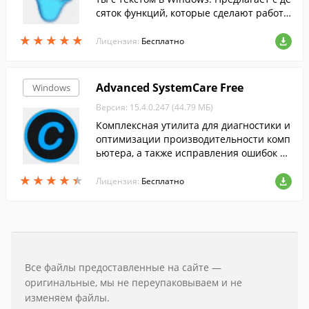
сяток функций, которые сделают работу
с текстом более продуктивной.
★
★
★
★
★
★
★
★
★
★
Лицензия:
Бесплатно
Advanced SystemCare Free
Windows
Версия: 15.4.0.247 (44.79 МБ)
Комплексная утилита для диагностики и
оптимизации производительности комп
ьютера, а также исправления ошибок си
стемы....
★
★
★
★
★
★
★
★
★
★
Лицензия:
Бесплатно
Все файлы предоставленные на сайте —
оригинальные, мы не переупаковываем и не
изменяем файлы.