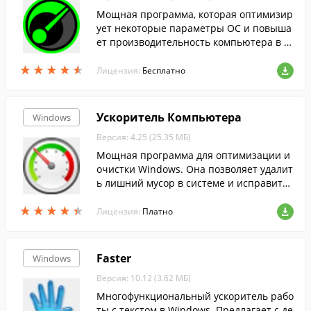
Мощная программа, которая оптимизир
ует некоторые параметры ОС и повыша
ет производительность компьютера в и
грах.
★
★
★
★
★
★
★
★
★
★
Лицензия:
Бесплатно
Ускоритель Компьютера
Windows
Версия: 4.25 (25.35 МБ)
Мощная программа для оптимизации и
очистки Windows. Она позволяет удалит
ь лишний мусор в системе и исправить
ошибки реестра буквально за 1 клик.
★
★
★
★
★
★
★
★
★
★
Лицензия:
Платно
Faster
Windows
Версия: 10.12 (3.62 МБ)
Многофункциональный ускоритель рабо
ты с текстом в Windows. Предлагает с де