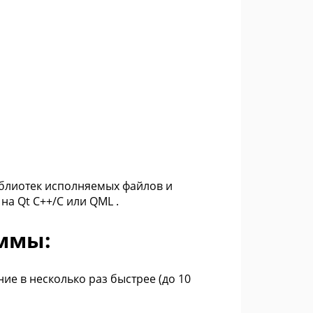
иблиотек исполняемых файлов и
а Qt С++/C или QML .
ммы:
ие в несколько раз быстрее (до 10