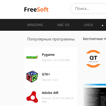
WINDOWS
MAC OS
LINUX
Популярные программы
Бесплатные 
Pygame
Версия: 1.9.5 (3.07 МБ)
GTK+
Версия: 3.6.4
Adobe AIR
Версия: 32.0.0.116 (444.26
МБ)