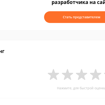
разработчика на са
Стать представителем
нг
Нажмите, для быстрой оценк