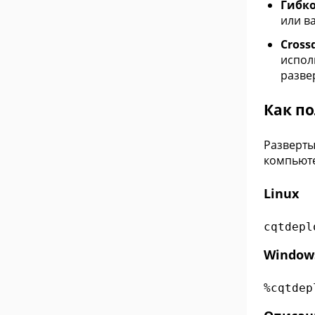
Гибко
или в
Cross
испол
разве
Как п
Разверты
компьюте
Linux
cqtdepl
Window