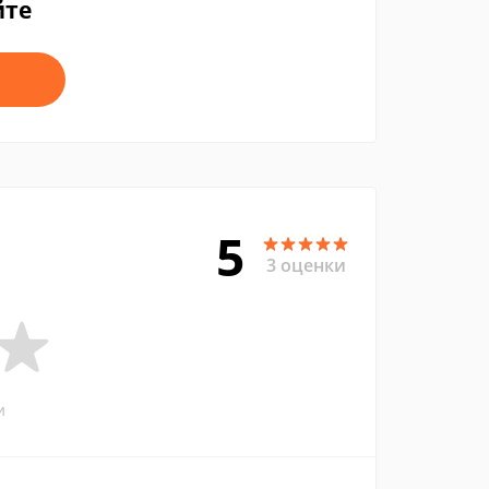
йте
5
3 оценки
и