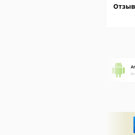
Отзы
A
Ве