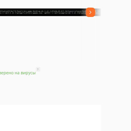
?
верено на вирусы