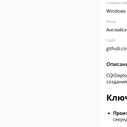
Совмести
Windows 
Язык
Английс
Сайт
github.c
Описан
CQtDeplo
создания
Клю
Прои
секунд