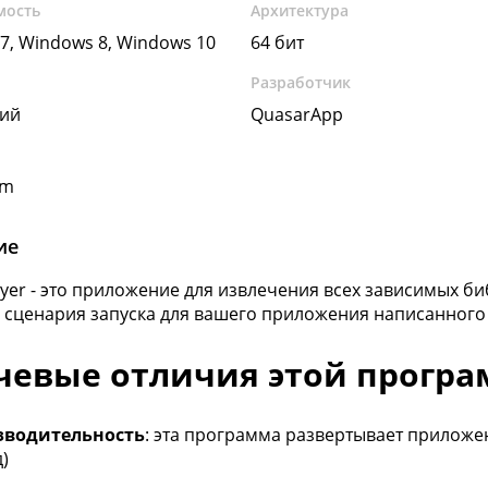
мость
Архитектура
7, Windows 8, Windows 10
64 бит
Разработчик
кий
QuasarApp
om
ие
yer - это приложение для извлечения всех зависимых б
 сценария запуска для вашего приложения написанного н
чевые отличия этой програ
зводительность
: эта программа развертывает приложен
)