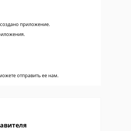
о создано приложение.
приложения.
 можете
отправить ее нам
.
тавителя