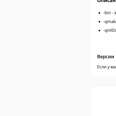
Описан
-bin 
-qmak
-qmlD
Версии
Если у в