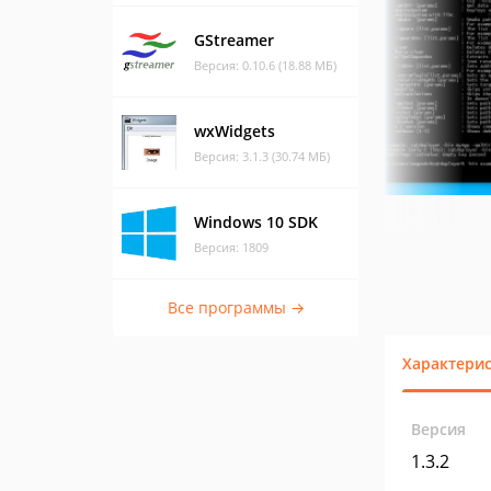
GStreamer
Версия: 0.10.6 (18.88 МБ)
wxWidgets
Версия: 3.1.3 (30.74 МБ)
Windows 10 SDK
Версия: 1809
Все программы →
Характери
Версия
1.3.2