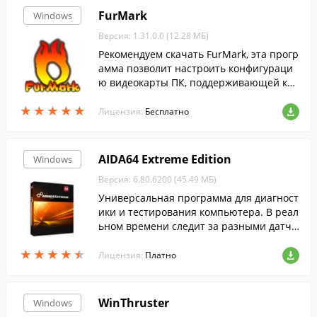
FurMark
Windows
Версия: 1.31.0.0 (12.28 МБ)
Рекомендуем скачать FurMark, эта прогр
амма позволит настроить конфигураци
ю видеокарты ПК, поддерживающей ко
манды открытых графических библиоте
★
★
★
★
★
★
★
★
★
★
к API OpenGL.
Лицензия:
Бесплатно
AIDA64 Extreme Edition
Windows
Версия: 6.80.6200 (45.49 МБ)
Универсальная программа для диагност
ики и тестирования компьютера. В реал
ьном времени следит за разными датчи
ками внутри компьютера, и выводит их
★
★
★
★
★
★
★
★
★
★
показания на экран.
Лицензия:
Платно
WinThruster
Windows