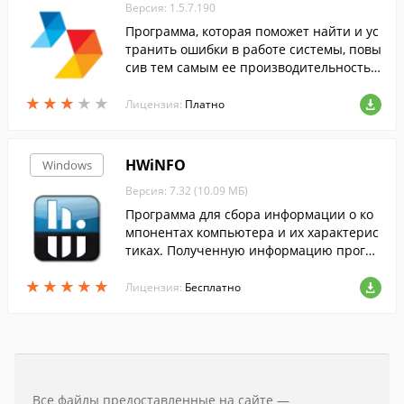
Версия: 1.5.7.190
Программа, которая поможет найти и ус
транить ошибки в работе системы, повы
сив тем самым ее производительность
и стабильность.
★
★
★
★
★
★
★
★
★
★
Лицензия:
Платно
HWiNFO
Windows
Версия: 7.32 (10.09 МБ)
Программа для сбора информации о ко
мпонентах компьютера и их характерис
тиках. Полученную информацию програ
мма позволяет формировать в отчеты X
★
★
★
★
★
★
★
★
★
★
ML и HTML.
Лицензия:
Бесплатно
Все файлы предоставленные на сайте —