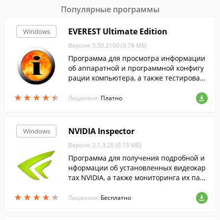
Популярные программы
EVEREST Ultimate Edition
Windows
Версия: 5.50.2100 (9.78 МБ)
Программа для просмотра информации
об аппаратной и программной конфигу
рации компьютера, а также тестирован
ия компьютера.
★
★
★
★
★
★
★
★
★
★
Лицензия:
Платно
NVIDIA Inspector
Windows
Версия: 2.1.3.20 (0.13 МБ)
Программа для получения подробной и
нформации об установленных видеокар
тах NVIDIA, а также мониторинга их пар
аметров.
★
★
★
★
★
★
★
★
★
★
Лицензия:
Бесплатно