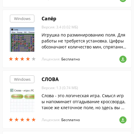
Сапёр
Windows
Версия: 3.4 (0.02 МБ)
Игрушка по разминированию поля. Для
работы не требуется установка. Цифры
обозначают количество мин, спрятанны
х возле них.
★
★
★
★
★
★
★
★
★
★
Лицензия:
Бесплатно
СЛОВА
Windows
Версия: 1.3 (0.74 МБ)
Слова - это логическая игра. Смысл игр
ы напоминает отгадывание кроссворда,
такое же клеточное поле, но здесь вы не
ищите заранее заданных слов.
★
★
★
★
★
★
★
★
★
★
Лицензия:
Бесплатно