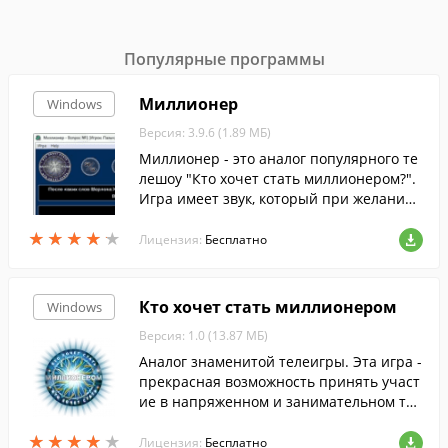
Популярные программы
Миллионер
Windows
Версия: 3.9.6 (1.89 МБ)
Миллионер - это аналог популярного те
лешоу "Кто хочет стать миллионером?".
Игра имеет звук, который при желании
легко...
★
★
★
★
★
★
★
★
★
★
Лицензия:
Бесплатно
Кто хочет стать миллионером
Windows
Версия: 1.0 (13.87 МБ)
Аналог знаменитой телеигры. Эта игра -
прекрасная возможность принять участ
ие в напряженном и занимательном тел
ешоу, известном во всем мире.
★
★
★
★
★
★
★
★
★
★
Лицензия:
Бесплатно