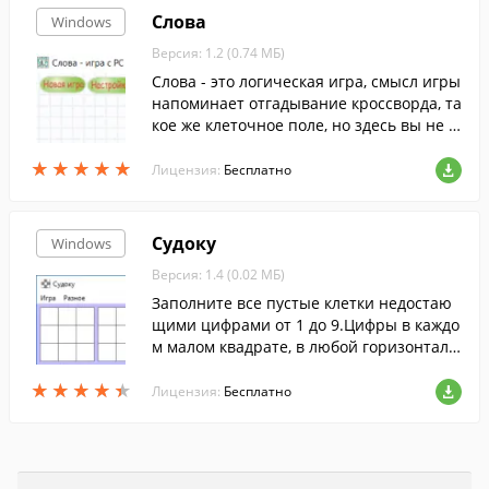
Слова
Windows
Версия: 1.2 (0.74 МБ)
Слова - это логическая игра, смысл игры
напоминает отгадывание кроссворда, та
кое же клеточное поле, но здесь вы не и
щите заранее заданных слов.
★
★
★
★
★
★
★
★
★
★
Лицензия:
Бесплатно
Судоку
Windows
Версия: 1.4 (0.02 МБ)
Заполните все пустые клетки недостаю
щими цифрами от 1 до 9.Цифры в каждо
м малом квадрате, в любой горизонтали
и вертикали не должны повторяться.
★
★
★
★
★
★
★
★
★
★
Лицензия:
Бесплатно