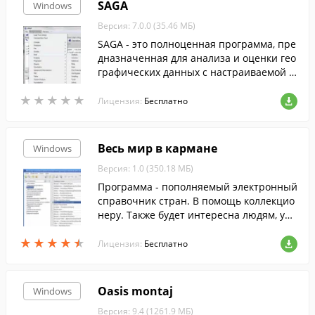
SAGA
Windows
Версия: 7.0.0 (35.46 МБ)
SAGA - это полноценная программа, пре
дназначенная для анализа и оценки гео
графических данных с настраиваемой в
изуализацией, и набором полезных мет
★
★
★
★
★
★
★
★
★
★
одов и алгоритмов для обработки данны
Лицензия:
Бесплатно
х.
Весь мир в кармане
Windows
Версия: 1.0 (350.18 МБ)
Программа - пополняемый электронный
справочник стран. В помощь коллекцио
неру. Также будет интересна людям, увл
екающимся географией, политической
★
★
★
★
★
★
★
★
★
★
историей и социологией.
Лицензия:
Бесплатно
Oasis montaj
Windows
Версия: 9.4 (1261.9 МБ)