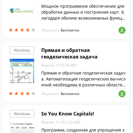
Мощное программное обеспечение для
обработки данных и построения карт. Б
лагодаря обилию всевозможных функци
й, значительно облегчит и рационализи
★
★
★
★
★
★
★
★
★
★
рует решение большинства повседневн
Лицензия:
Бесплатно
ых задач.
Прямая и обратная
Windows
геодезическая задача
Версия: 15 (0.58 МБ)
Прямая и обратная геодезическая задач
а. Автоматизация геодезических вычисл
ений необходима в различных областях,
связанных с геодезией.
★
★
★
★
★
★
★
★
★
★
Лицензия:
Бесплатно
So You Know Capitals!
Windows
Версия: 1.1.0 (1.25 МБ)
Программа, созданная для упрощения з