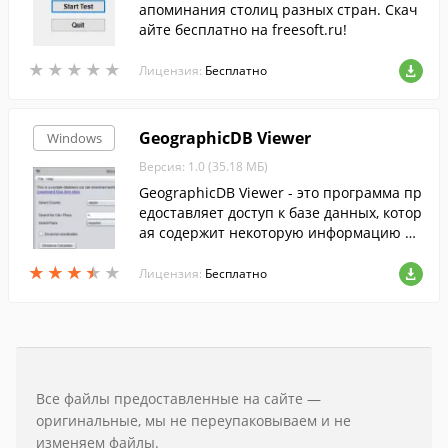
апоминания столиц разных стран. Скач
айте бесплатно на freesoft.ru!
★
★
★
★
★
★
★
★
★
★
Лицензия:
Бесплатно
GeographicDB Viewer
Windows
Версия: 1.0 (35.18 МБ)
GeographicDB Viewer - это программа пр
едоставляет доступ к базе данных, котор
ая содержит некоторую информацию о г
ородах разных стран мира.
★
★
★
★
★
★
★
★
★
★
Лицензия:
Бесплатно
Все файлы предоставленные на сайте —
оригинальные, мы не переупаковываем и не
изменяем файлы.