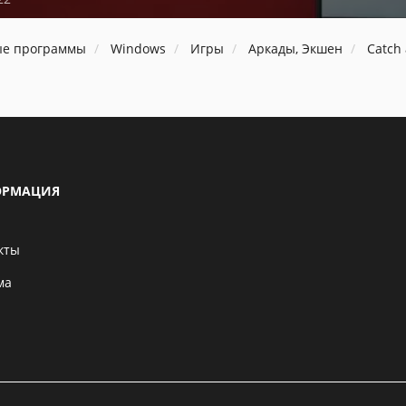
ые программы
Windows
Игры
Аркады, Экшен
Catch 
РМАЦИЯ
кты
ма