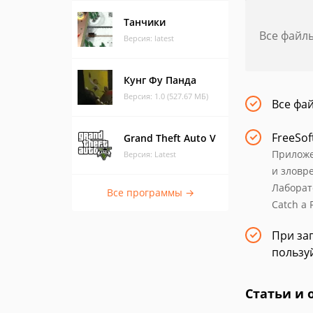
Танчики
Все файл
Версия: latest
Кунг Фу Панда
Версия: 1.0 (527.67 МБ)
Все фа
FreeSof
Grand Theft Auto V
Приложе
Версия: Latest
и зловр
Лаборат
Все программы →
Catch a 
При заг
пользу
Статьи и 