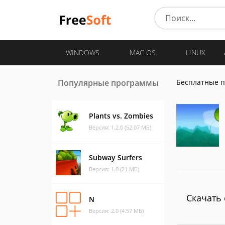
WINDOWS
MAC OS
LINUX
Популярные программы
Бесплатные 
Plants vs. Zombies
Версия: 1.2.0 (52.07 МБ)
Subway Surfers
Версия: 1.0 (21 МБ)
Скачать 
N
Версия: 2.0 (4.57 МБ)