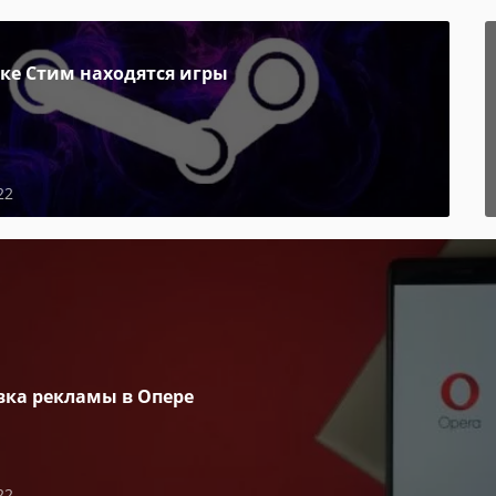
пке Стим находятся игры
22
вка рекламы в Опере
22