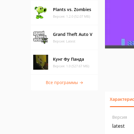
Plants vs. Zombies
Версия: 1.2.0 (52.07 МБ)
Grand Theft Auto V
Версия: Latest
Кунг Фу Панда
Версия: 1.0 (527.67 МБ)
Все программы →
Характери
Версия
latest