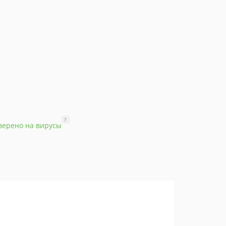
?
верено на вирусы