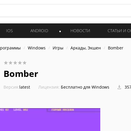
IOS
ANDROID
НОВОСТИ
СТАТЬИ И 
программы
Windows
Игры
Аркады, Экшен
Bomber
Bomber
Версия:
latest
Лицензия:
Бесплатно для Windows
357