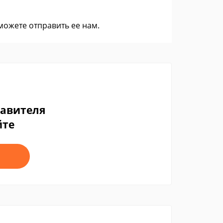
 можете
отправить ее нам
.
тавителя
йте