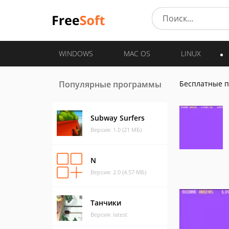
WINDOWS
MAC OS
LINUX
Популярные программы
Бесплатные 
Subway Surfers
Версия: 1.0 (21 МБ)
N
Версия: 2.0 (4.57 МБ)
Танчики
Версия: latest