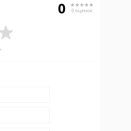
0
0 оценок
и