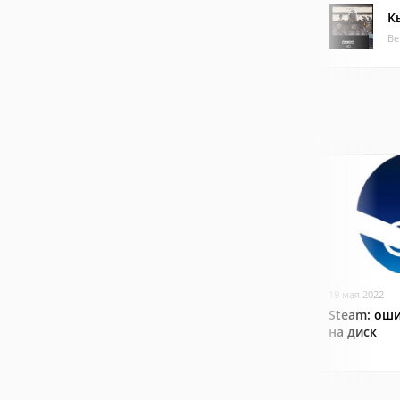
Kы
Ве
19 мая 2022
Steam: оши
на диск