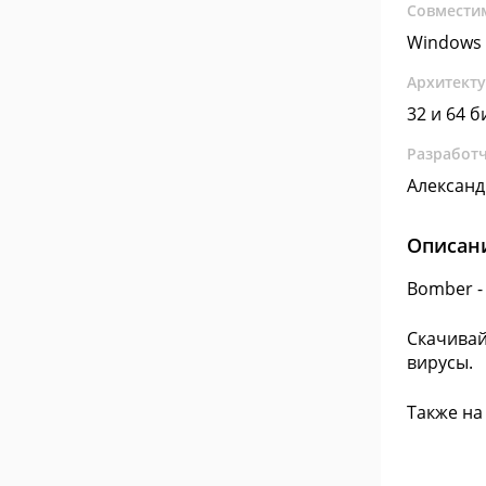
Совмести
Windows 
Архитект
32 и 64 б
Разработ
Александ
Описан
Bomber -
Скачивай
вирусы.
Также на