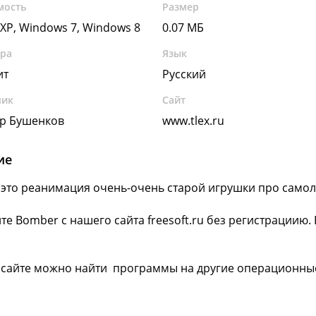
мость
Размер
XP, Windows 7, Windows 8
0.07 МБ
ура
Язык
ит
Русский
чик
Сайт
р Бушенков
www.tlex.ru
ие
 это реанимация очень-очень старой игрушки про само
те Bomber с нашего сайта freesoft.ru без регистрациию
 сайте можно найти программы на другие операционны