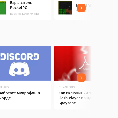
Взрыватель
Evil Tanks
PocketPC
Версия: 2.5 (0.71 МБ)
Версия: 1.0 (0.79 МБ)
ая 2019
21 мая 2019
работает микрофон в
Как включить и запустить
корде
Flash Player в Яндекс
Браузере