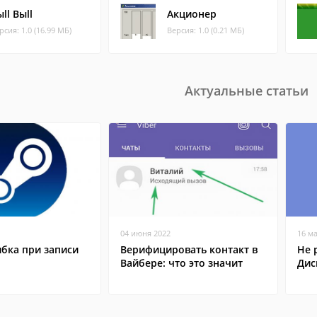
ll Bыll
Акционер
рсия: 1.0 (16.99 МБ)
Версия: 1.0 (0.21 МБ)
Актуальные статьи
04 июня 2022
16 м
бка при записи
Верифицировать контакт в
Не 
Вайбере: что это значит
Дис