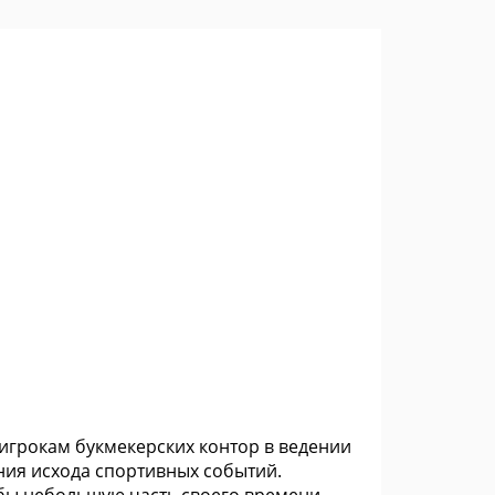
 игрокам букмекерских контор в ведении
ания исхода спортивных событий.