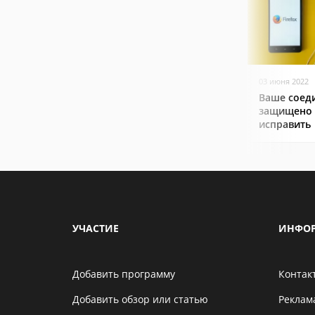
03 июня 2022
Ваше соед
защищено f
исправить
УЧАСТИЕ
ИНФО
Добавить программу
Контак
Добавить обзор или статью
Реклам