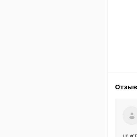
Отзы
не ус