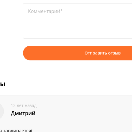
Комментарий*
Отправить отзыв
вы
12 лет назад
Дмитрий
танавливается(