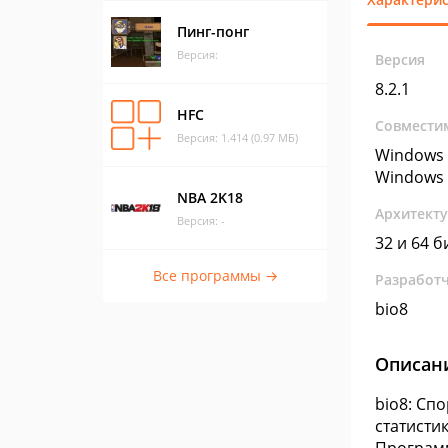
Пинг-понг
Версия:
Версия
8.2.1
HFC
Совмести
Версия: 1.414 (0.97 МБ)
Windows 
Windows 
NBA 2K18
Архитект
Версия: -
32 и 64 б
Все программы →
Разработ
bio8
Описан
bio8: Сп
статисти