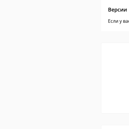
Версии
Если у в