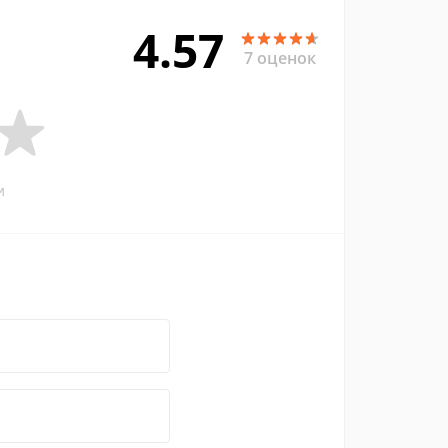
4.57
7 оценок
и