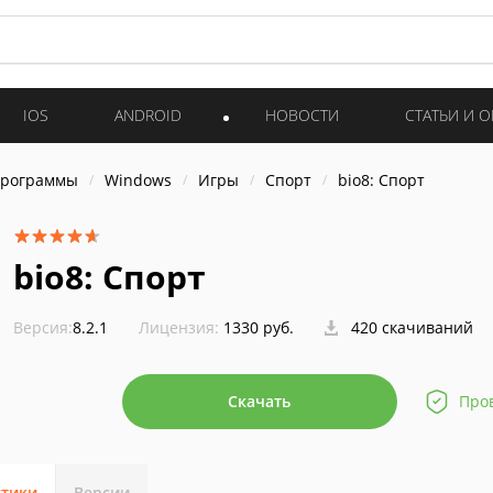
IOS
ANDROID
НОВОСТИ
СТАТЬИ И 
программы
Windows
Игры
Спорт
bio8: Спорт
bio8: Спорт
Версия:
8.2.1
Лицензия:
1330 руб.
420 скачиваний
Скачать
Про
стики
Версии