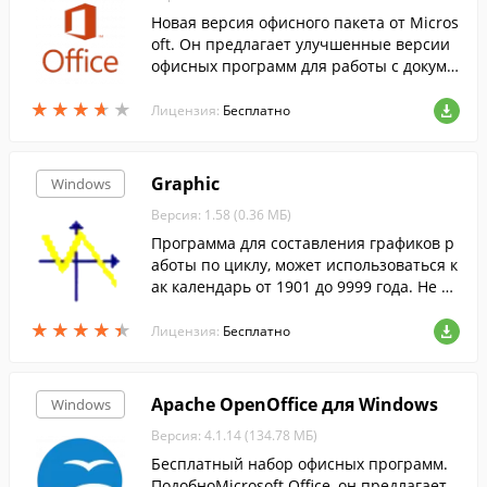
Новая версия офисного пакета от Micros
oft. Он предлагает улучшенные версии
офисных программ для работы с докуме
нтами, таблицами, презентациями, база
★
★
★
★
★
★
★
★
★
★
ми данных и т.д.
Лицензия:
Бесплатно
Graphic
Windows
Версия: 1.58 (0.36 МБ)
Программа для составления графиков р
аботы по циклу, может использоваться к
ак календарь от 1901 до 9999 года. Не тр
ебует инсталляции.
★
★
★
★
★
★
★
★
★
★
Лицензия:
Бесплатно
Apache OpenOffice для Windows
Windows
Версия: 4.1.14 (134.78 МБ)
Бесплатный набор офисных программ.
ПодобноMicrosoft Office, он предлагает