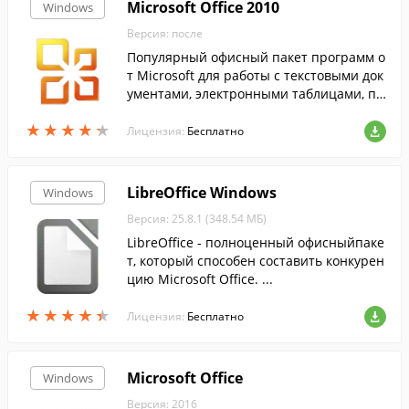
Microsoft Office 2010
Windows
Версия: после
Популярный офисный пакет программ о
т Microsoft для работы с текстовыми док
ументами, электронными таблицами, пр
езентациями и базами данных....
★
★
★
★
★
★
★
★
★
★
Лицензия:
Бесплатно
LibreOffice Windows
Windows
Версия: 25.8.1 (348.54 МБ)
LibreOffice - полноценный офисныйпаке
т, который способен составить конкурен
цию Microsoft Office. ...
★
★
★
★
★
★
★
★
★
★
Лицензия:
Бесплатно
Microsoft Office
Windows
Версия: 2016