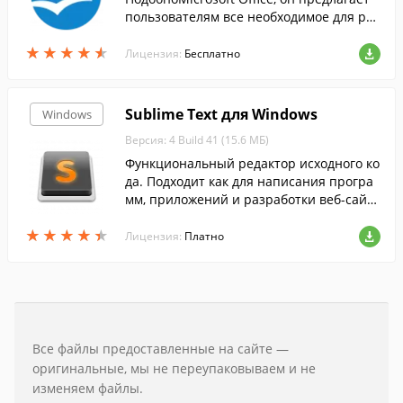
пользователям все необходимое для раб
оты с электронными документами....
★
★
★
★
★
★
★
★
★
★
Лицензия:
Бесплатно
Sublime Text для Windows
Windows
Версия: 4 Build 41 (15.6 МБ)
Функциональный редактор исходного ко
да. Подходит как для написания програ
мм, приложений и разработки веб-сайто
в.
★
★
★
★
★
★
★
★
★
★
Лицензия:
Платно
Все файлы предоставленные на сайте —
оригинальные, мы не переупаковываем и не
изменяем файлы.